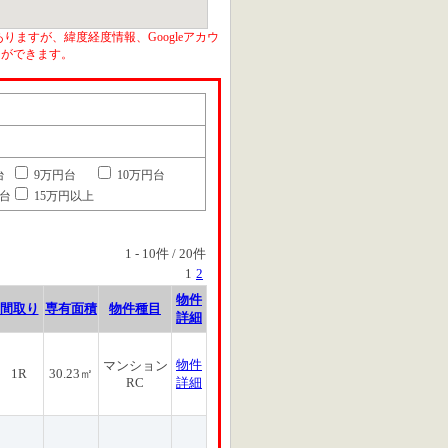
りますが、緯度経度情報、Googleアカウ
とができます。
台
9万円台
10万円台
円台
15万円以上
1
-
10
件 /
20
件
1
2
物件
間取り
専有面積
物件種目
詳細
物件
マンション
1R
30.23㎡
RC
詳細