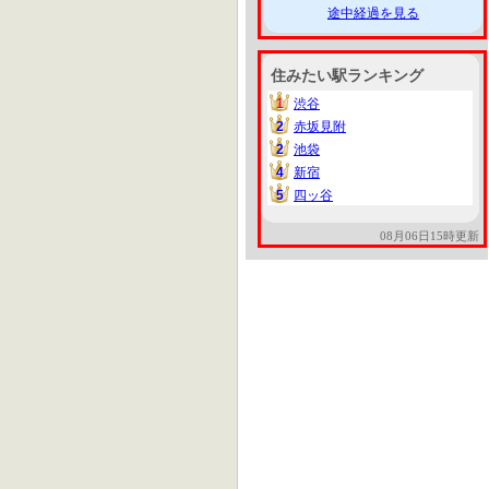
途中経過を見る
住みたい駅ランキング
1
渋谷
1
2
赤坂見附
2
2
池袋
2
4
新宿
4
5
四ッ谷
5
08月06日15時更新