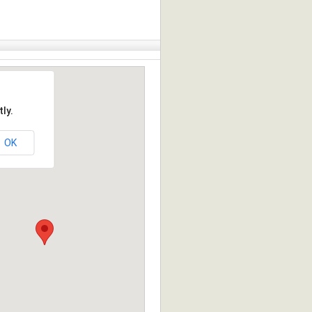
ly.
OK