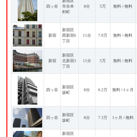
新宿区
四ッ谷
市谷本
8分
5万
無料 /-無料
村町
新宿区
新宿
西新宿6
11分
7.9万
無料 /-無料
丁目
新宿区
新宿
北新宿3
11分
5万
無料 /-無料
丁目
新宿区
四ッ谷
8分
6.2万
無料 /-1ヶ月
坂町
新宿区
四ッ谷
8分
7.3万
1ヶ月 /-無料
坂町
新宿区