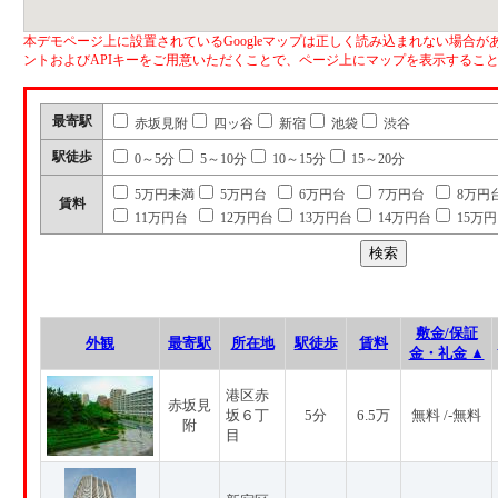
本デモページ上に設置されているGoogleマップは正しく読み込まれない場合があ
ントおよびAPIキーをご用意いただくことで、ページ上にマップを表示するこ
最寄駅
赤坂見附
四ッ谷
新宿
池袋
渋谷
駅徒歩
0～5分
5～10分
10～15分
15～20分
5万円未満
5万円台
6万円台
7万円台
8万円
賃料
11万円台
12万円台
13万円台
14万円台
15万
敷金/保証
外観
最寄駅
所在地
駅徒歩
賃料
金・礼金 ▲
港区赤
赤坂見
坂６丁
5分
6.5万
無料 /-無料
附
目