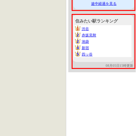
途中経過を見る
住みたい駅ランキング
1
渋谷
1
2
赤坂見附
2
2
池袋
2
4
新宿
4
5
四ッ谷
5
08月05日15時更新