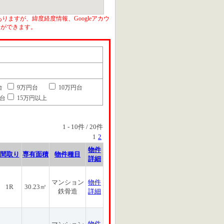
りますが、緯度経度情報、Googleアカウ
とができます。
台
9万円台
10万円台
円台
15万円以上
1
-
10
件 /
20
件
1
2
物件
間取り
専有面積
物件種目
詳細
マンション
物件
1R
30.23㎡
鉄骨造
詳細
物件