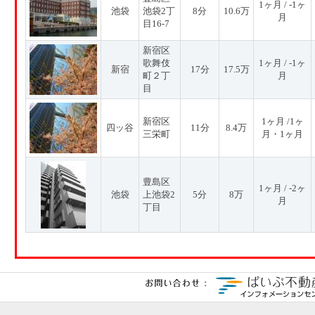
1ヶ月 / -1ヶ
池袋
池袋2丁
8分
10.6万
月
目16-7
新宿区
歌舞伎
1ヶ月 / -1ヶ
新宿
17分
17.5万
町２丁
月
目
新宿区
1ヶ月 /1ヶ
四ッ谷
11分
8.4万
三栄町
月・1ヶ月
豊島区
1ヶ月 / -2ヶ
池袋
上池袋2
5分
8万
月
丁目