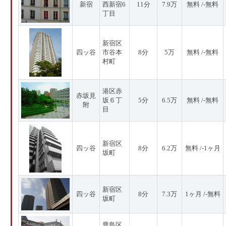
新宿
西新宿6
11分
7.9万
無料 /-無料
丁目
新宿区
四ッ谷
市谷本
8分
5万
無料 /-無料
村町
港区赤
赤坂見
坂６丁
5分
6.5万
無料 /-無料
附
目
新宿区
四ッ谷
8分
6.2万
無料 /-1ヶ月
坂町
新宿区
四ッ谷
8分
7.3万
1ヶ月 /-無料
坂町
豊島区