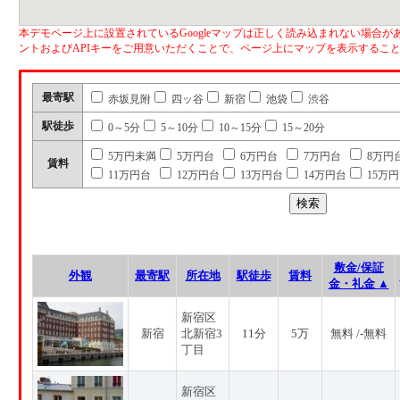
本デモページ上に設置されているGoogleマップは正しく読み込まれない場合があ
ントおよびAPIキーをご用意いただくことで、ページ上にマップを表示するこ
最寄駅
赤坂見附
四ッ谷
新宿
池袋
渋谷
駅徒歩
0～5分
5～10分
10～15分
15～20分
5万円未満
5万円台
6万円台
7万円台
8万円
賃料
11万円台
12万円台
13万円台
14万円台
15万
敷金/保証
外観
最寄駅
所在地
駅徒歩
賃料
金・礼金 ▲
新宿区
新宿
北新宿3
11分
5万
無料 /-無料
丁目
新宿区