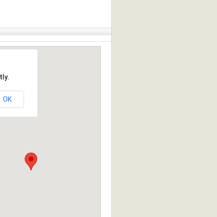
ly.
OK