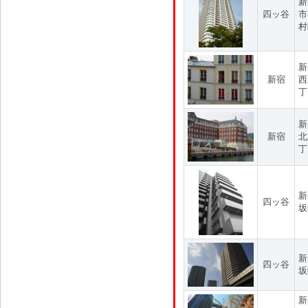
新
四ッ谷
市
村
新
新宿
西
丁
新
新宿
北
丁
新
四ッ谷
坂
新
四ッ谷
坂
新