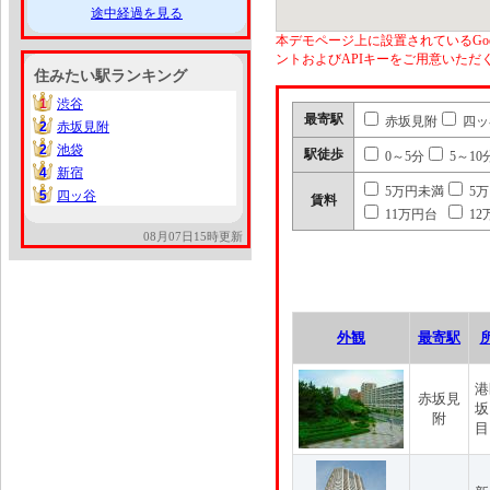
途中経過を見る
本デモページ上に設置されているGoo
ントおよびAPIキーをご用意いた
住みたい駅ランキング
1
渋谷
1
最寄駅
赤坂見附
四ッ
2
赤坂見附
2
2
池袋
2
駅徒歩
0～5分
5～10
4
新宿
4
5万円未満
5
5
四ッ谷
5
賃料
11万円台
12
08月07日15時更新
外観
最寄駅
港
赤坂見
坂
附
目