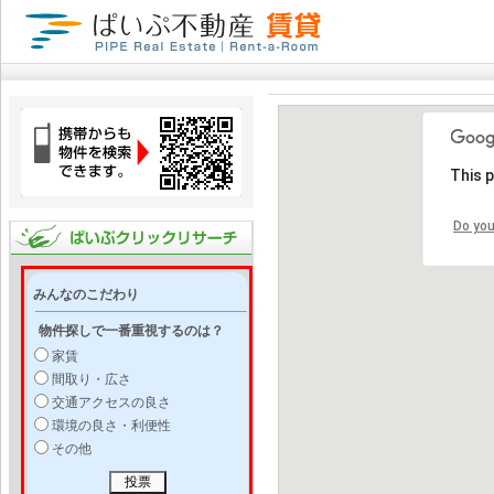
This 
Do you
みんなのこだわり
物件探しで一番重視するのは？
家賃
間取り・広さ
交通アクセスの良さ
環境の良さ・利便性
その他