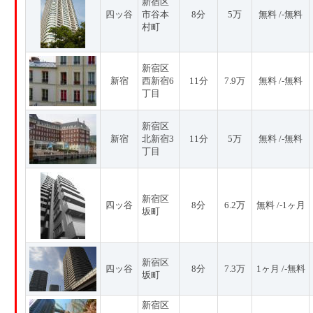
新宿区
四ッ谷
市谷本
8分
5万
無料 /-無料
村町
新宿区
新宿
西新宿6
11分
7.9万
無料 /-無料
丁目
新宿区
新宿
北新宿3
11分
5万
無料 /-無料
丁目
新宿区
四ッ谷
8分
6.2万
無料 /-1ヶ月
坂町
新宿区
四ッ谷
8分
7.3万
1ヶ月 /-無料
坂町
新宿区