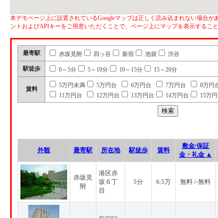
本デモページ上に設置されているGoogleマップは正しく読み込まれない場合があ
ントおよびAPIキーをご用意いただくことで、ページ上にマップを表示するこ
最寄駅
赤坂見附
四ッ谷
新宿
池袋
渋谷
駅徒歩
0～5分
5～10分
10～15分
15～20分
5万円未満
5万円台
6万円台
7万円台
8万円
賃料
11万円台
12万円台
13万円台
14万円台
15万
敷金/保証
外観
最寄駅
所在地
駅徒歩
賃料
金・礼金 ▲
港区赤
赤坂見
坂６丁
5分
6.5万
無料 /-無料
附
目