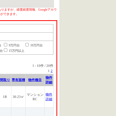
りますが、緯度経度情報、Googleアカウ
とができます。
台
9万円台
10万円台
円台
15万円以上
1
-
10
件 /
20
件
1
2
物件
間取り
専有面積
物件種目
詳細
物件
マンション
1R
30.23㎡
RC
詳細