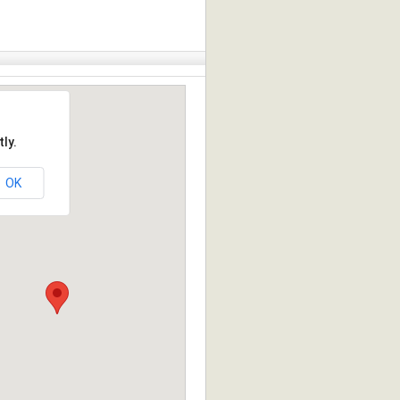
ly.
OK