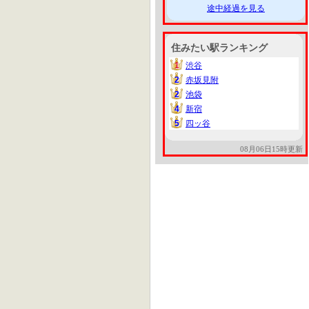
途中経過を見る
住みたい駅ランキング
1
渋谷
1
2
赤坂見附
2
2
池袋
2
4
新宿
4
5
四ッ谷
5
08月06日15時更新