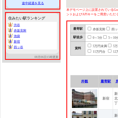
途中経過を見る
本デモページ上に設置されているGoo
ントおよびAPIキーをご用意いた
住みたい駅ランキング
1
渋谷
1
最寄駅
赤坂見附
四ッ
2
赤坂見附
2
2
池袋
2
駅徒歩
0～5分
5～10
4
新宿
4
5万円未満
5
5
四ッ谷
5
賃料
11万円台
12
08月06日15時更新
外観
最寄駅
新
新宿
北
丁
新