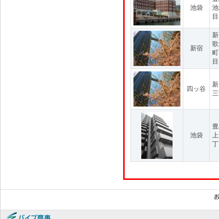
池袋
池
目
新
歌
新宿
町
目
新
四ッ谷
三
豊
池袋
上
丁