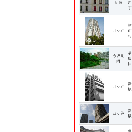
新宿
西
丁
新
四ッ谷
市
村
港
赤坂見
坂
附
目
新
四ッ谷
坂
新
四ッ谷
坂
豊