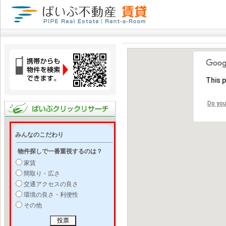
This 
Do you
みんなのこだわり
物件探しで一番重視するのは？
家賃
間取り・広さ
交通アクセスの良さ
環境の良さ・利便性
その他