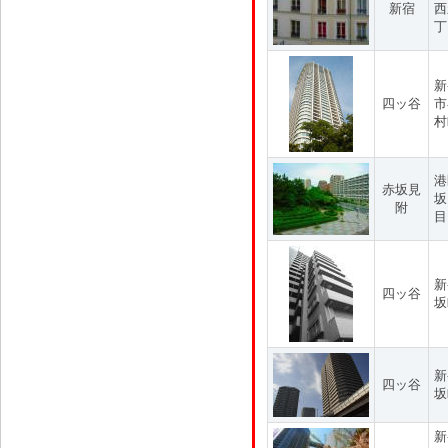
新宿
西
丁
新
四ッ谷
市
村
港
赤坂見
坂
附
目
新
四ッ谷
坂
新
四ッ谷
坂
新