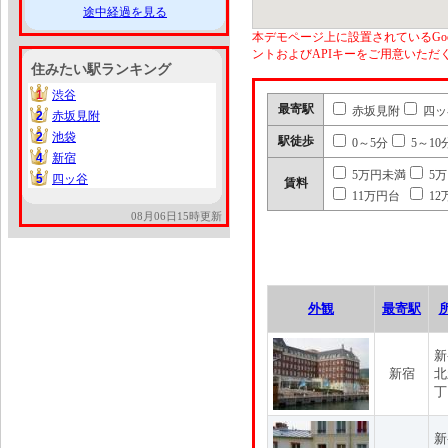
途中経過を見る
本デモページ上に設置されているGoo
ントおよびAPIキーをご用意いた
住みたい駅ランキング
1
渋谷
1
最寄駅
赤坂見附
四ッ
2
赤坂見附
2
2
池袋
2
駅徒歩
0～5分
5～10
4
新宿
4
5万円未満
5
5
四ッ谷
5
賃料
11万円台
12
08月06日15時更新
外観
最寄駅
新
新宿
北
丁
新