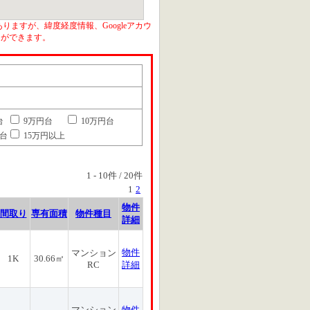
りますが、緯度経度情報、Googleアカウ
とができます。
台
9万円台
10万円台
円台
15万円以上
1
-
10
件 /
20
件
1
2
物件
間取り
専有面積
物件種目
詳細
物件
マンション
1K
30.66㎡
RC
詳細
マンション
物件