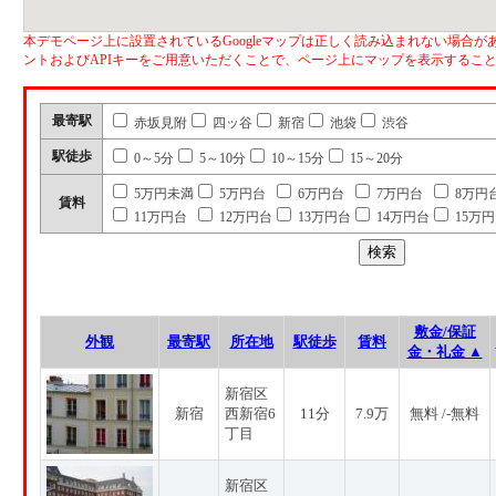
本デモページ上に設置されているGoogleマップは正しく読み込まれない場合があ
ントおよびAPIキーをご用意いただくことで、ページ上にマップを表示するこ
最寄駅
赤坂見附
四ッ谷
新宿
池袋
渋谷
駅徒歩
0～5分
5～10分
10～15分
15～20分
5万円未満
5万円台
6万円台
7万円台
8万円
賃料
11万円台
12万円台
13万円台
14万円台
15万
敷金/保証
外観
最寄駅
所在地
駅徒歩
賃料
金・礼金 ▲
新宿区
新宿
西新宿6
11分
7.9万
無料 /-無料
丁目
新宿区