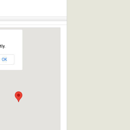
ly.
OK