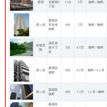
新宿
北新宿3
11分
5万
無料 /-無料
丁目
新宿区
四ッ谷
市谷本
8分
5万
無料 /-無料
村町
港区赤
赤坂見
坂６丁
5分
6.5万
無料 /-無料
附
目
新宿区
四ッ谷
8分
6.2万
無料 /-1ヶ月
坂町
新宿区
四ッ谷
8分
7.3万
1ヶ月 /-無料
坂町
新宿区