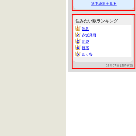
途中経過を見る
住みたい駅ランキング
1
渋谷
1
2
赤坂見附
2
2
池袋
2
4
新宿
4
5
四ッ谷
5
08月07日15時更新