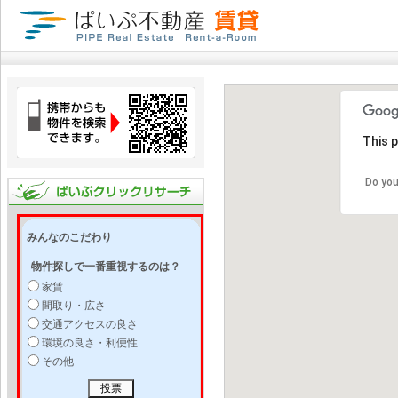
This 
Do you
みんなのこだわり
物件探しで一番重視するのは？
家賃
間取り・広さ
交通アクセスの良さ
環境の良さ・利便性
その他