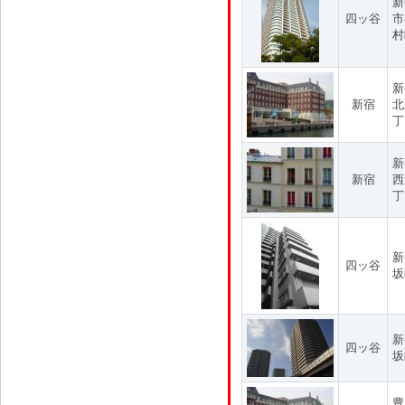
新
四ッ谷
市
村
新
新宿
北
丁
新
新宿
西
丁
新
四ッ谷
坂
新
四ッ谷
坂
豊