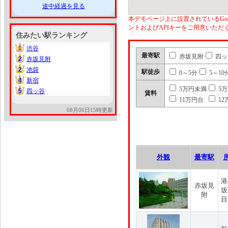
途中経過を見る
本デモページ上に設置されているGoo
ントおよびAPIキーをご用意いた
住みたい駅ランキング
1
渋谷
1
最寄駅
赤坂見附
四ッ
2
赤坂見附
2
2
池袋
2
駅徒歩
0～5分
5～10
4
新宿
4
5万円未満
5
5
四ッ谷
5
賃料
11万円台
12
08月06日15時更新
外観
最寄駅
港
赤坂見
坂
附
目