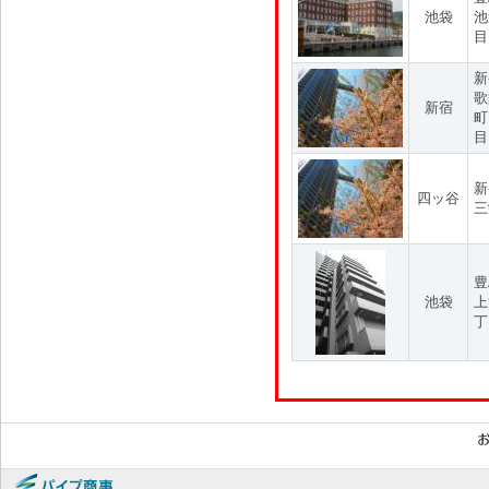
池袋
池
目
新
歌
新宿
町
目
新
四ッ谷
三
豊
池袋
上
丁