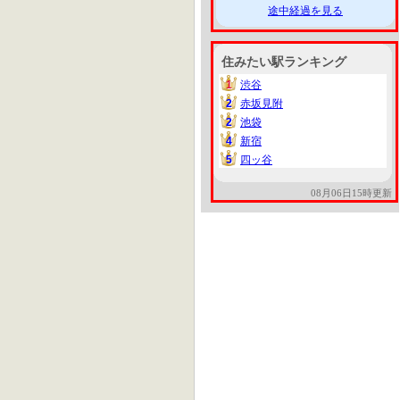
途中経過を見る
住みたい駅ランキング
1
渋谷
1
2
赤坂見附
2
2
池袋
2
4
新宿
4
5
四ッ谷
5
08月06日15時更新