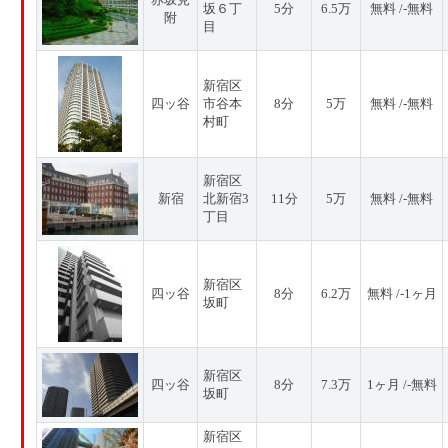
坂６丁
5分
6.5万
無料 /-無料
附
目
新宿区
四ッ谷
市谷本
8分
5万
無料 /-無料
村町
新宿区
新宿
北新宿3
11分
5万
無料 /-無料
丁目
新宿区
四ッ谷
8分
6.2万
無料 /-1ヶ月
坂町
新宿区
四ッ谷
8分
7.3万
1ヶ月 /-無料
坂町
新宿区