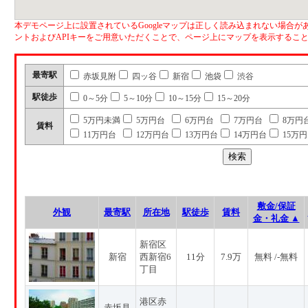
本デモページ上に設置されているGoogleマップは正しく読み込まれない場合があ
ントおよびAPIキーをご用意いただくことで、ページ上にマップを表示するこ
最寄駅
赤坂見附
四ッ谷
新宿
池袋
渋谷
駅徒歩
0～5分
5～10分
10～15分
15～20分
5万円未満
5万円台
6万円台
7万円台
8万円
賃料
11万円台
12万円台
13万円台
14万円台
15万
敷金/保証
外観
最寄駅
所在地
駅徒歩
賃料
金・礼金 ▲
新宿区
新宿
西新宿6
11分
7.9万
無料 /-無料
丁目
港区赤
赤坂見