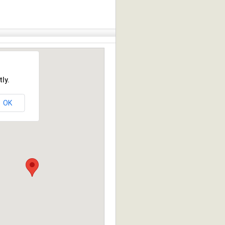
ly.
OK