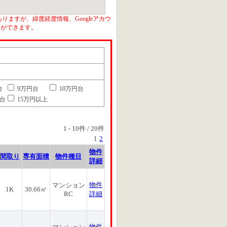
りますが、緯度経度情報、Googleアカウ
とができます。
台
9万円台
10万円台
円台
15万円以上
1
-
10
件 /
20
件
1
2
物件
間取り
専有面積
物件種目
詳細
物件
マンション
1K
30.66㎡
RC
詳細
物件