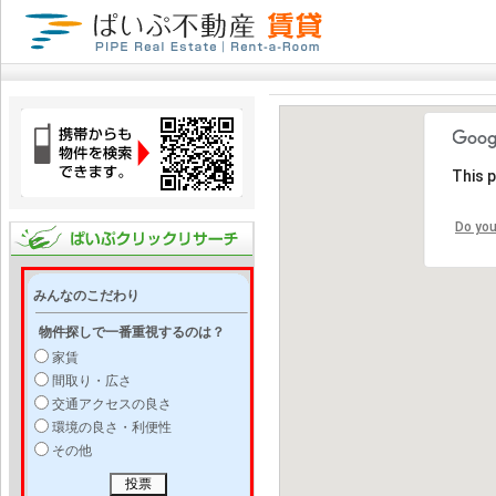
This 
Do you
みんなのこだわり
物件探しで一番重視するのは？
家賃
間取り・広さ
交通アクセスの良さ
環境の良さ・利便性
その他