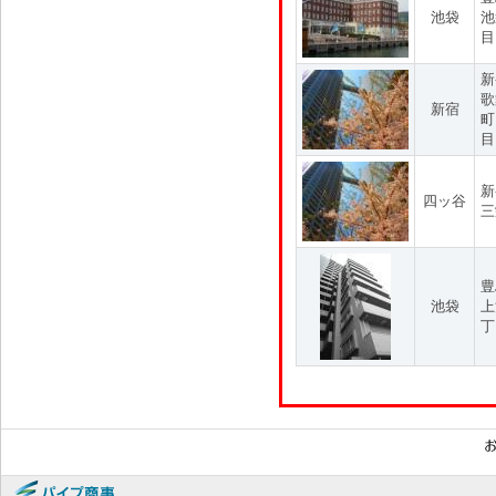
池袋
池
目
新
歌
新宿
町
目
新
四ッ谷
三
豊
池袋
上
丁