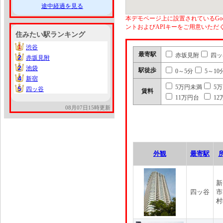
途中経過を見る
本デモページ上に設置されているGoo
ントおよびAPIキーをご用意いた
住みたい駅ランキング
1
渋谷
1
最寄駅
赤坂見附
四ッ
2
赤坂見附
2
2
池袋
2
駅徒歩
0～5分
5～10
4
新宿
4
5万円未満
5
5
四ッ谷
5
賃料
11万円台
12
08月07日15時更新
外観
最寄駅
新
四ッ谷
市
村