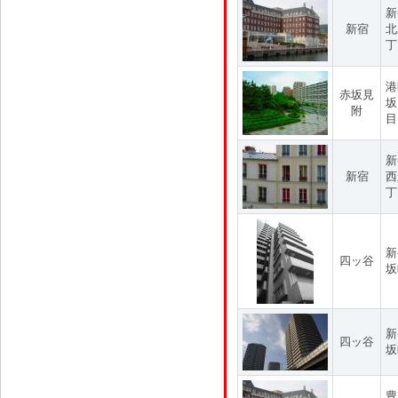
新
新宿
北
丁
港
赤坂見
坂
附
目
新
新宿
西
丁
新
四ッ谷
坂
新
四ッ谷
坂
豊