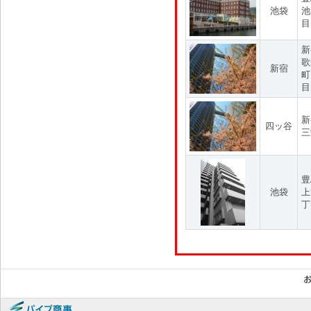
池袋
池
目
新
歌
新宿
町
目
新
四ッ谷
三
豊
池袋
上
丁