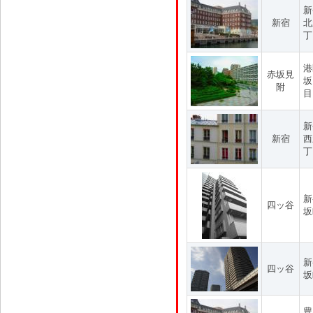
新
新宿
北
丁
港
赤坂見
坂
附
目
新
新宿
西
丁
新
四ッ谷
坂
新
四ッ谷
坂
豊