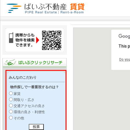
This 
Do you
みんなのこだわり
物件探しで一番重視するのは？
家賃
間取り・広さ
交通アクセスの良さ
環境の良さ・利便性
その他