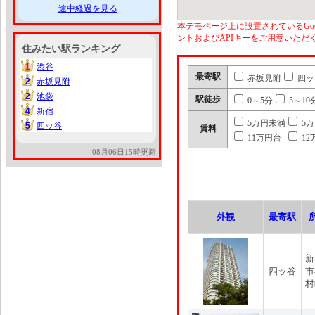
途中経過を見る
本デモページ上に設置されているGoo
ントおよびAPIキーをご用意いた
住みたい駅ランキング
1
渋谷
1
最寄駅
赤坂見附
四ッ
2
赤坂見附
2
2
池袋
2
駅徒歩
0～5分
5～10
4
新宿
4
5万円未満
5
5
四ッ谷
5
賃料
11万円台
12
08月06日15時更新
外観
最寄駅
新
四ッ谷
市
村