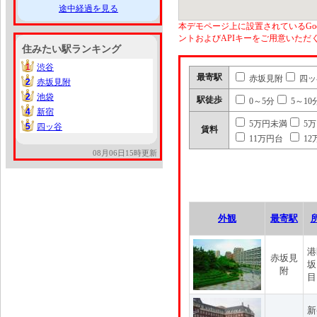
途中経過を見る
本デモページ上に設置されているGoo
ントおよびAPIキーをご用意いた
住みたい駅ランキング
1
渋谷
1
最寄駅
赤坂見附
四ッ
2
赤坂見附
2
2
池袋
2
駅徒歩
0～5分
5～10
4
新宿
4
5万円未満
5
5
四ッ谷
5
賃料
11万円台
12
08月06日15時更新
外観
最寄駅
港
赤坂見
坂
附
目
新