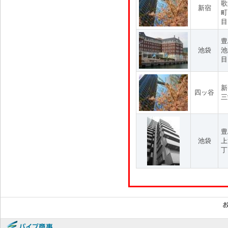
歌
新宿
町
目
豊
池袋
池
目
新
四ッ谷
三
豊
池袋
上
丁