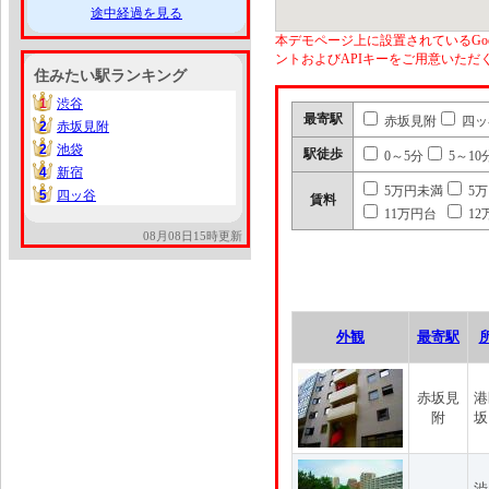
途中経過を見る
本デモページ上に設置されているGoo
ントおよびAPIキーをご用意いた
住みたい駅ランキング
1
渋谷
1
最寄駅
赤坂見附
四ッ
2
赤坂見附
2
2
池袋
2
駅徒歩
0～5分
5～10
4
新宿
4
5万円未満
5
5
四ッ谷
5
賃料
11万円台
12
08月08日15時更新
外観
最寄駅
赤坂見
港
附
坂
渋