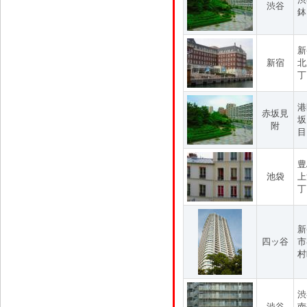
渋谷
鉢
新
新宿
北
丁
港
赤坂見
坂
附
目
豊
池袋
上
丁
新
四ッ谷
市
村
渋
渋谷
南