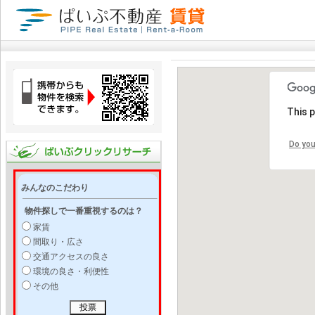
This 
Do you
みんなのこだわり
物件探しで一番重視するのは？
家賃
間取り・広さ
交通アクセスの良さ
環境の良さ・利便性
その他