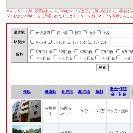
本デモページ上に設置されているGoogleマップは正しく読み込まれない場合があ
ントおよびAPIキーをご用意いただくことで、ページ上にマップを表示するこ
最寄駅
赤坂見附
四ッ谷
新宿
池袋
渋谷
駅徒歩
0～5分
5～10分
10～15分
15～20分
5万円未満
5万円台
6万円台
7万円台
8万円
賃料
11万円台
12万円台
13万円台
14万円台
15万
敷金/保証
外観
最寄駅
所在地
駅徒歩
賃料
金・礼金
赤坂見
港区赤
20分
13.7万
2ヶ月 /-無料
附
坂1丁目
渋谷区
2ヶ月 /-2ヶ