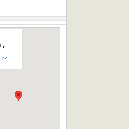
ly.
OK