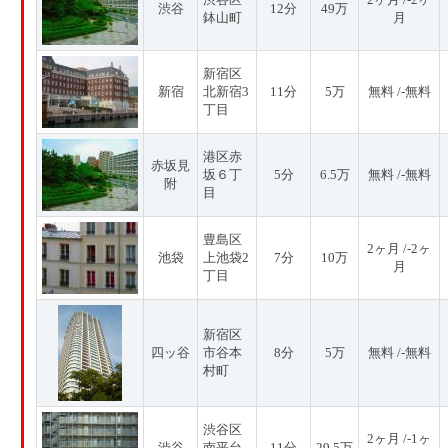
渋谷
12分
49万
鉢山町
月
新宿区
新宿
北新宿3
11分
5万
無料 /-無料
丁目
港区赤
赤坂見
坂６丁
5分
6.5万
無料 /-無料
附
目
豊島区
2ヶ月 /-2ヶ
池袋
上池袋2
7分
10万
月
丁目
新宿区
四ッ谷
市谷本
8分
5万
無料 /-無料
村町
渋谷区
2ヶ月 /-1ヶ
渋谷
南平台
11分
29.5万