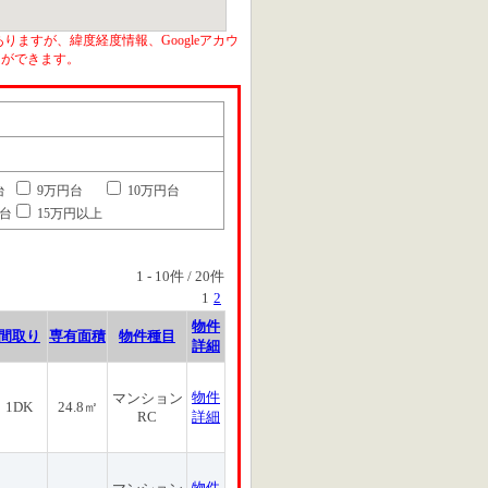
りますが、緯度経度情報、Googleアカウ
とができます。
台
9万円台
10万円台
円台
15万円以上
1
-
10
件 /
20
件
1
2
物件
間取り
専有面積
物件種目
詳細
物件
マンション
1DK
24.8㎡
RC
詳細
物件