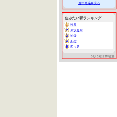
途中経過を見る
住みたい駅ランキング
1
渋谷
1
2
赤坂見附
2
2
池袋
2
4
新宿
4
5
四ッ谷
5
08月09日15時更新