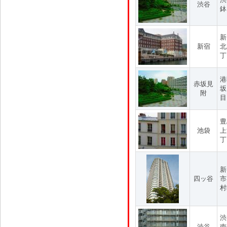
渋谷
鉢
新
新宿
北
丁
港
赤坂見
坂
附
目
豊
池袋
上
丁
新
四ッ谷
市
村
渋
渋谷
南