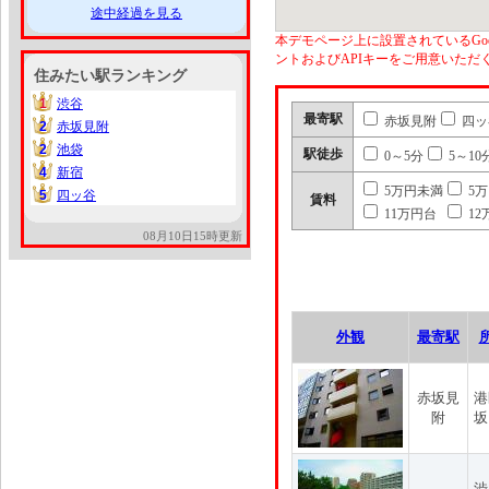
途中経過を見る
本デモページ上に設置されているGoo
ントおよびAPIキーをご用意いた
住みたい駅ランキング
1
渋谷
1
最寄駅
赤坂見附
四ッ
2
赤坂見附
2
2
池袋
2
駅徒歩
0～5分
5～10
4
新宿
4
5万円未満
5
5
四ッ谷
5
賃料
11万円台
12
08月10日15時更新
外観
最寄駅
赤坂見
港
附
坂
渋