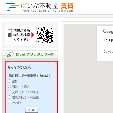
This 
Do you
みんなのこだわり
物件探しで一番重視するのは？
家賃
間取り・広さ
交通アクセスの良さ
環境の良さ・利便性
その他