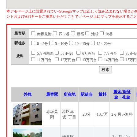
本デモページ上に設置されているGoogleマップは正しく読み込まれない場合があ
ントおよびAPIキーをご用意いただくことで、ページ上にマップを表示するこ
最寄駅
赤坂見附
四ッ谷
新宿
池袋
渋谷
駅徒歩
0～5分
5～10分
10～15分
15～20分
5万円未満
5万円台
6万円台
7万円台
8万円
賃料
11万円台
12万円台
13万円台
14万円台
15万
敷金/保証
外観
最寄駅
所在地
駅徒歩
賃料
金・礼金
赤坂見
港区赤
20分
13.7万
2ヶ月 /-無料
附
坂1丁目
渋谷区
2ヶ月 /-2ヶ