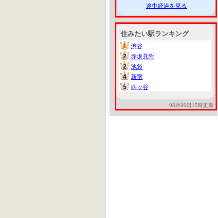
途中経過を見る
住みたい駅ランキング
1
渋谷
1
2
赤坂見附
2
2
池袋
2
4
新宿
4
5
四ッ谷
5
08月06日15時更新