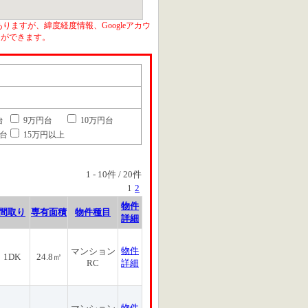
りますが、緯度経度情報、Googleアカウ
とができます。
台
9万円台
10万円台
円台
15万円以上
1
-
10
件 /
20
件
1
2
物件
間取り
専有面積
物件種目
詳細
物件
マンション
1DK
24.8㎡
RC
詳細
物件