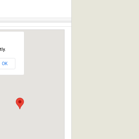
ly.
OK