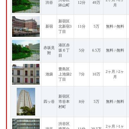
渋谷
12分
49万
鉢山町
月
新宿区
新宿
北新宿3
11分
5万
無料 /-無料
丁目
港区赤
赤坂見
坂６丁
5分
6.5万
無料 /-無料
附
目
豊島区
2ヶ月 /-2ヶ
池袋
上池袋2
7分
10万
月
丁目
新宿区
四ッ谷
市谷本
8分
5万
無料 /-無料
村町
渋谷区
2ヶ月 /-1ヶ
渋谷
南平台
11分
29.5万