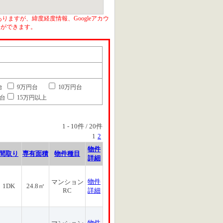
りますが、緯度経度情報、Googleアカウ
とができます。
台
9万円台
10万円台
円台
15万円以上
1
-
10
件 /
20
件
1
2
物件
間取り
専有面積
物件種目
詳細
物件
マンション
1DK
24.8㎡
RC
詳細
物件