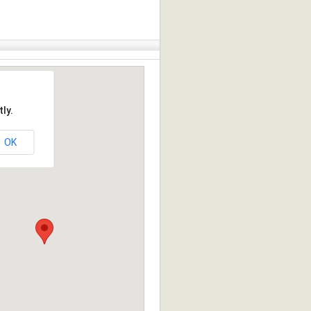
ly.
OK