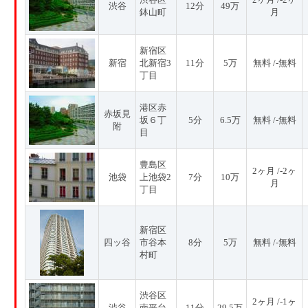
渋谷
12分
49万
鉢山町
月
新宿区
新宿
北新宿3
11分
5万
無料 /-無料
丁目
港区赤
赤坂見
坂６丁
5分
6.5万
無料 /-無料
附
目
豊島区
2ヶ月 /-2ヶ
池袋
上池袋2
7分
10万
月
丁目
新宿区
四ッ谷
市谷本
8分
5万
無料 /-無料
村町
渋谷区
2ヶ月 /-1ヶ
渋谷
南平台
11分
29.5万