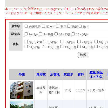
本デモページ上に設置されているGoogleマップは正しく読み込まれない場合があ
ントおよびAPIキーをご用意いただくことで、ページ上にマップを表示するこ
最寄駅
赤坂見附
四ッ谷
新宿
池袋
渋谷
駅徒歩
0～5分
5～10分
10～15分
15～20分
5万円未満
5万円台
6万円台
7万円台
8万円
賃料
11万円台
12万円台
13万円台
14万円台
15万
敷金/保証
外観
最寄駅
所在地
駅徒歩
賃料
金・礼金
赤坂見
港区赤
20分
13.7万
2ヶ月 /-無料
附
坂1丁目
渋谷区
2ヶ月 /-2ヶ