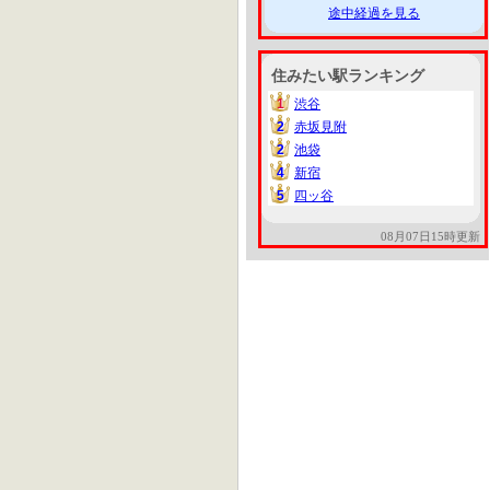
途中経過を見る
住みたい駅ランキング
1
渋谷
1
2
赤坂見附
2
2
池袋
2
4
新宿
4
5
四ッ谷
5
08月07日15時更新