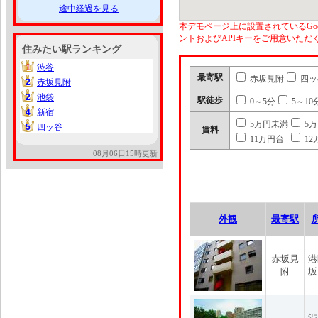
途中経過を見る
本デモページ上に設置されているGoo
ントおよびAPIキーをご用意いた
住みたい駅ランキング
1
渋谷
1
最寄駅
赤坂見附
四ッ
2
赤坂見附
2
2
池袋
2
駅徒歩
0～5分
5～10
4
新宿
4
5万円未満
5
5
四ッ谷
5
賃料
11万円台
12
08月06日15時更新
外観
最寄駅
赤坂見
港
附
坂
渋