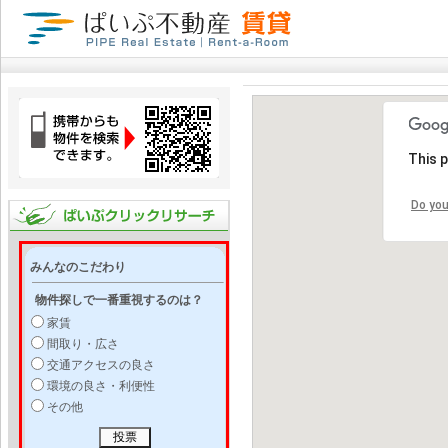
This 
Do you
みんなのこだわり
物件探しで一番重視するのは？
家賃
間取り・広さ
交通アクセスの良さ
環境の良さ・利便性
その他