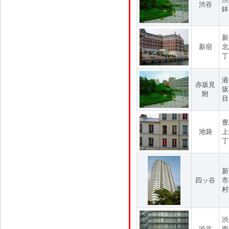
渋谷
鉢
新
新宿
北
丁
港
赤坂見
坂
附
目
豊
池袋
上
丁
新
四ッ谷
市
村
渋
渋谷
南