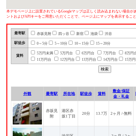
本デモページ上に設置されているGoogleマップは正しく読み込まれない場合があ
ントおよびAPIキーをご用意いただくことで、ページ上にマップを表示するこ
最寄駅
赤坂見附
四ッ谷
新宿
池袋
渋谷
駅徒歩
0～5分
5～10分
10～15分
15～20分
5万円未満
5万円台
6万円台
7万円台
8万円
賃料
11万円台
12万円台
13万円台
14万円台
15万
敷金/保証
外観
最寄駅
所在地
駅徒歩
賃料
金・礼金
赤坂見
港区赤
20分
13.7万
2ヶ月 /-無料
附
坂1丁目
渋谷区
2ヶ月 /-2ヶ