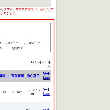
りますが、緯度経度情報、Googleアカウ
とができます。
台
9万円台
10万円台
円台
15万円以上
1
-
10
件 /
20
件
1
2
物件
間取り
専有面積
物件種目
詳細
物件
マンション
1DK
24.8㎡
RC
詳細
物件