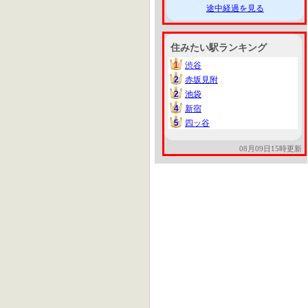
途中経過を見る
住みたい駅ランキング
1
渋谷
1
2
赤坂見附
2
2
池袋
2
4
新宿
4
5
四ッ谷
5
08月09日15時更新