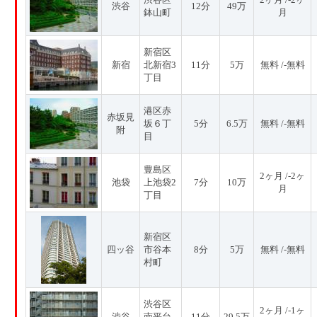
渋谷
12分
49万
鉢山町
月
新宿区
新宿
北新宿3
11分
5万
無料 /-無料
丁目
港区赤
赤坂見
坂６丁
5分
6.5万
無料 /-無料
附
目
豊島区
2ヶ月 /-2ヶ
池袋
上池袋2
7分
10万
月
丁目
新宿区
四ッ谷
市谷本
8分
5万
無料 /-無料
村町
渋谷区
2ヶ月 /-1ヶ
渋谷
南平台
11分
29.5万