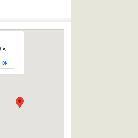
ly.
OK