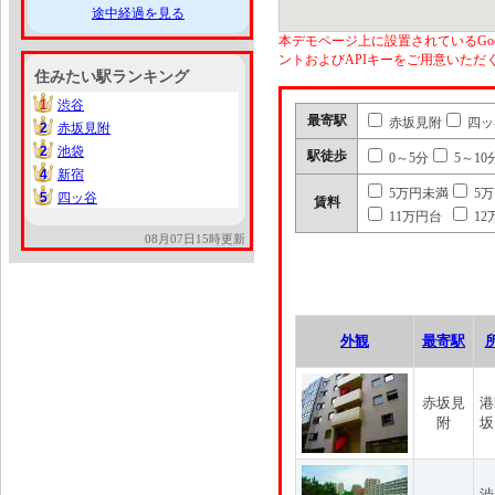
途中経過を見る
本デモページ上に設置されているGoo
ントおよびAPIキーをご用意いた
住みたい駅ランキング
1
渋谷
1
最寄駅
赤坂見附
四ッ
2
赤坂見附
2
2
池袋
2
駅徒歩
0～5分
5～10
4
新宿
4
5万円未満
5
5
四ッ谷
5
賃料
11万円台
12
08月07日15時更新
外観
最寄駅
赤坂見
港
附
坂
渋