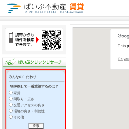
This 
Do you
みんなのこだわり
物件探しで一番重視するのは？
家賃
間取り・広さ
交通アクセスの良さ
環境の良さ・利便性
その他