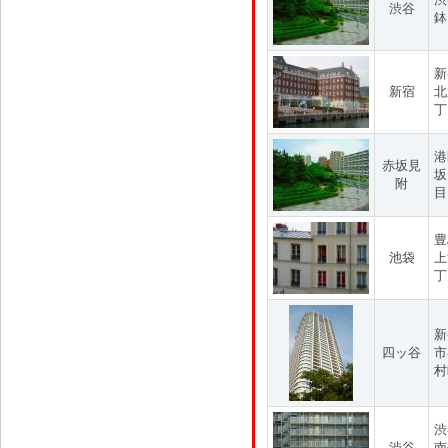
渋谷
鉢
新
新宿
北
丁
港
赤坂見
坂
附
目
豊
池袋
上
丁
新
四ッ谷
市
村
渋
渋谷
南