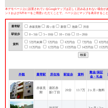
本デモページ上に設置されているGoogleマップは正しく読み込まれない場合があ
ントおよびAPIキーをご用意いただくことで、ページ上にマップを表示するこ
最寄駅
赤坂見附
四ッ谷
新宿
池袋
渋谷
駅徒歩
0～5分
5～10分
10～15分
15～20分
5万円未満
5万円台
6万円台
7万円台
8万円
賃料
11万円台
12万円台
13万円台
14万円台
15万
敷金/保証
外観
最寄駅
所在地
駅徒歩
賃料
金・礼金
赤坂見
港区赤
20分
13.7万
2ヶ月 /-無料
附
坂1丁目
渋谷区
2ヶ月 /-2ヶ