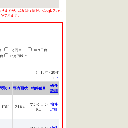
りますが、緯度経度情報、Googleアカウ
とができます。
台
9万円台
10万円台
円台
15万円以上
1
-
10
件 /
20
件
1
2
物件
間取り
専有面積
物件種目
詳細
物件
マンション
1DK
24.8㎡
RC
詳細
物件