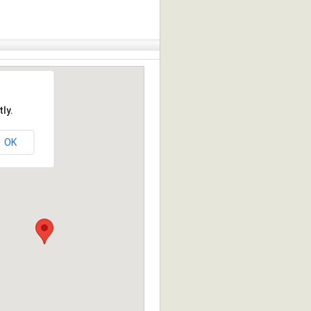
ly.
OK