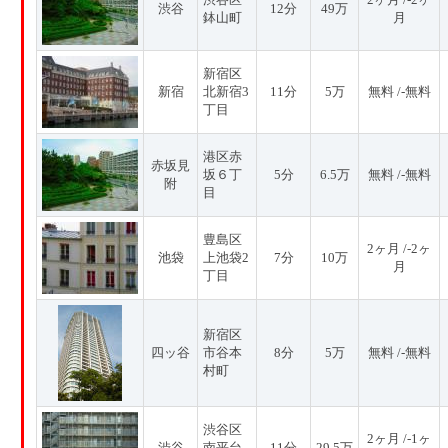
渋谷
12分
49万
鉢山町
月
新宿区
新宿
北新宿3
11分
5万
無料 /-無料
丁目
港区赤
赤坂見
坂６丁
5分
6.5万
無料 /-無料
附
目
豊島区
2ヶ月 /-2ヶ
池袋
上池袋2
7分
10万
月
丁目
新宿区
四ッ谷
市谷本
8分
5万
無料 /-無料
村町
渋谷区
2ヶ月 /-1ヶ
渋谷
南平台
11分
29.5万