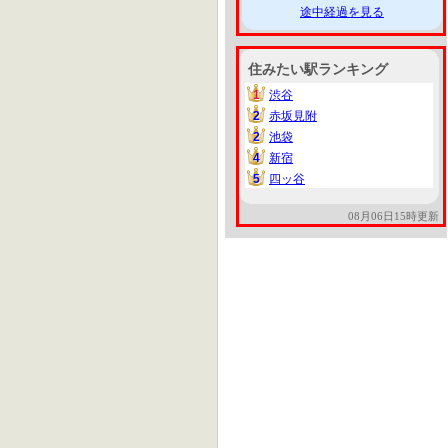
途中経過を見る
住みたい駅ランキング
1
渋谷
1
2
赤坂見附
2
2
池袋
2
4
新宿
4
5
四ッ谷
5
08月06日15時更新