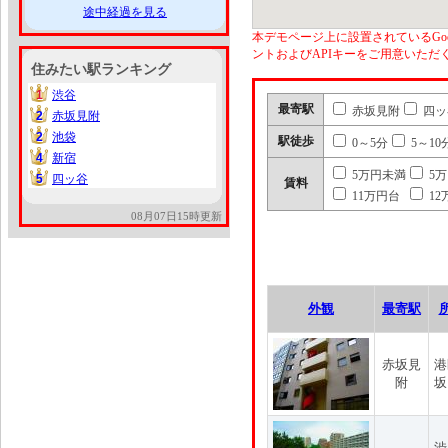
途中経過を見る
本デモページ上に設置されているGoo
ントおよびAPIキーをご用意いた
住みたい駅ランキング
1
渋谷
1
最寄駅
赤坂見附
四ッ
2
赤坂見附
2
2
池袋
2
駅徒歩
0～5分
5～10
4
新宿
4
5万円未満
5
5
四ッ谷
5
賃料
11万円台
12
08月07日15時更新
外観
最寄駅
赤坂見
港
附
坂
渋