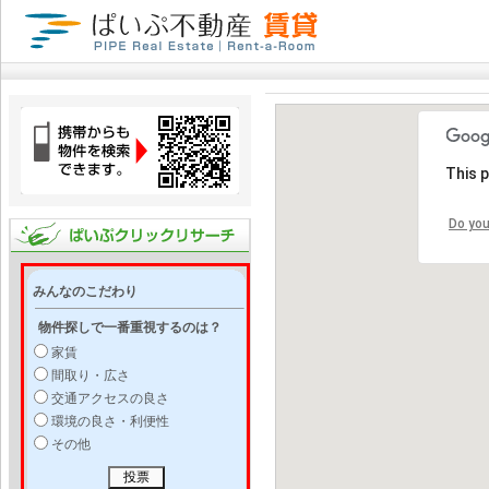
This 
Do you
みんなのこだわり
物件探しで一番重視するのは？
家賃
間取り・広さ
交通アクセスの良さ
環境の良さ・利便性
その他