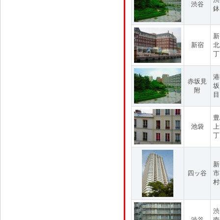
渋谷
鉢
新
新宿
北
丁
港
赤坂見
坂
附
目
豊
池袋
上
丁
新
四ッ谷
市
村
渋
渋谷
南