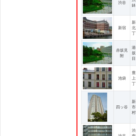
渋谷
鉢
新
新宿
北
丁
港
赤坂見
坂
附
目
豊
池袋
上
丁
新
四ッ谷
市
村
渋
渋谷
南