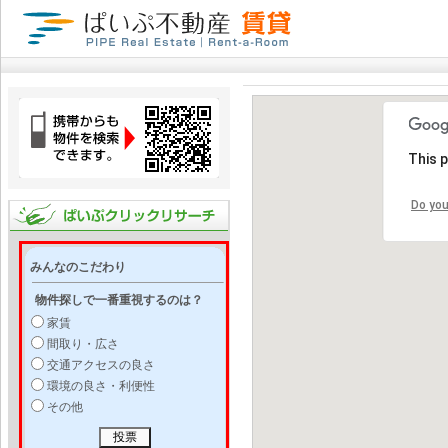
This 
Do you
みんなのこだわり
物件探しで一番重視するのは？
家賃
間取り・広さ
交通アクセスの良さ
環境の良さ・利便性
その他