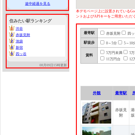
途中経過を見る
本デモページ上に設置されているGoo
ントおよびAPIキーをご用意いた
住みたい駅ランキング
1
渋谷
1
最寄駅
赤坂見附
四ッ
2
赤坂見附
2
2
池袋
2
駅徒歩
0～5分
5～10
4
新宿
4
5万円未満
5
5
四ッ谷
5
賃料
11万円台
12
08月09日15時更新
外観
最寄駅
赤坂見
港
附
坂
渋