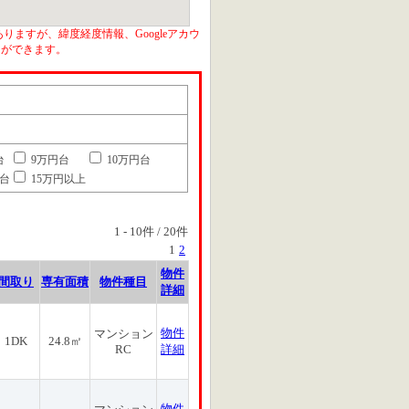
りますが、緯度経度情報、Googleアカウ
とができます。
台
9万円台
10万円台
円台
15万円以上
1
-
10
件 /
20
件
1
2
物件
間取り
専有面積
物件種目
詳細
物件
マンション
1DK
24.8㎡
RC
詳細
物件