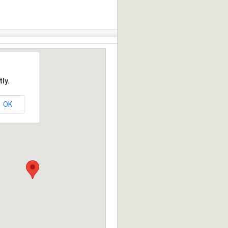
ly.
OK