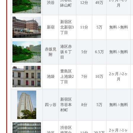
渋谷
12分
49万
鉢山町
月
新宿区
新宿
北新宿3
11分
5万
無料 /-無料
丁目
港区赤
赤坂見
坂６丁
5分
6.5万
無料 /-無料
附
目
豊島区
2ヶ月 /-2ヶ
池袋
上池袋2
7分
10万
月
丁目
新宿区
四ッ谷
市谷本
8分
5万
無料 /-無料
村町
渋谷区
2ヶ月 /-1ヶ
渋谷
南平台
11分
29.5万