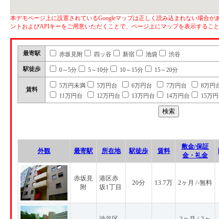
本デモページ上に設置されているGoogleマップは正しく読み込まれない場合があ
ントおよびAPIキーをご用意いただくことで、ページ上にマップを表示するこ
最寄駅
赤坂見附
四ッ谷
新宿
池袋
渋谷
駅徒歩
0～5分
5～10分
10～15分
15～20分
5万円未満
5万円台
6万円台
7万円台
8万円
賃料
11万円台
12万円台
13万円台
14万円台
15万
敷金/保証
外観
最寄駅
所在地
駅徒歩
賃料
金・礼金
赤坂見
港区赤
20分
13.7万
2ヶ月 /-無料
附
坂1丁目
渋谷区
2ヶ月 /-2ヶ