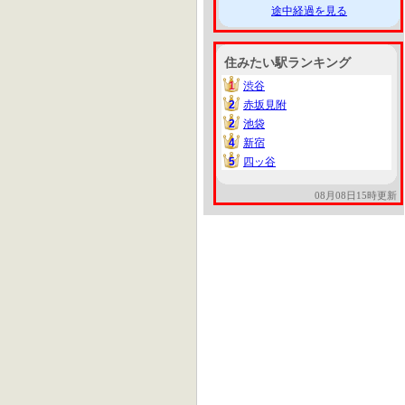
途中経過を見る
住みたい駅ランキング
1
渋谷
1
2
赤坂見附
2
2
池袋
2
4
新宿
4
5
四ッ谷
5
08月08日15時更新