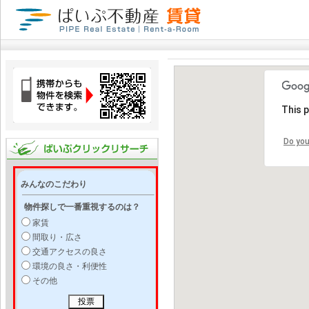
This 
Do you
みんなのこだわり
物件探しで一番重視するのは？
家賃
間取り・広さ
交通アクセスの良さ
環境の良さ・利便性
その他