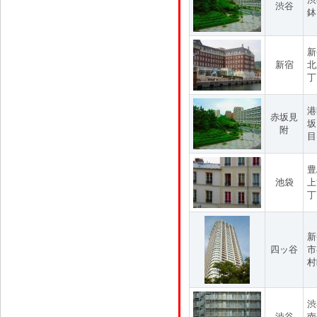
渋谷
鉢
新
新宿
北
丁
港
赤坂見
坂
附
目
豊
池袋
上
丁
新
四ッ谷
市
村
渋
渋谷
南