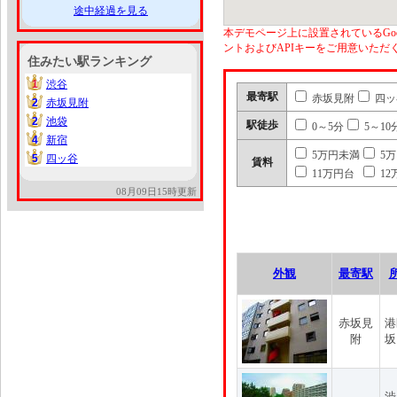
途中経過を見る
本デモページ上に設置されているGoo
ントおよびAPIキーをご用意いた
住みたい駅ランキング
1
渋谷
1
最寄駅
赤坂見附
四ッ
2
赤坂見附
2
2
池袋
2
駅徒歩
0～5分
5～10
4
新宿
4
5万円未満
5
5
四ッ谷
5
賃料
11万円台
12
08月09日15時更新
外観
最寄駅
赤坂見
港
附
坂
渋