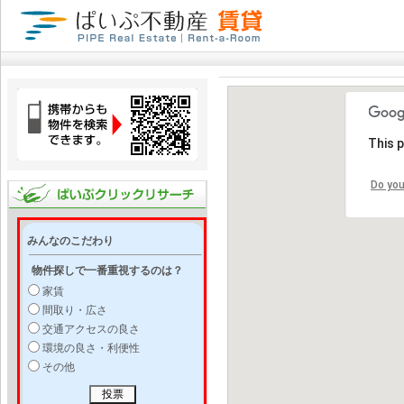
This 
Do you
みんなのこだわり
物件探しで一番重視するのは？
家賃
間取り・広さ
交通アクセスの良さ
環境の良さ・利便性
その他