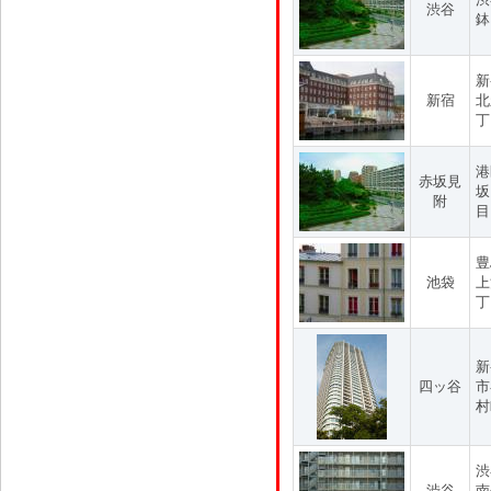
渋谷
鉢
新
新宿
北
丁
港
赤坂見
坂
附
目
豊
池袋
上
丁
新
四ッ谷
市
村
渋
渋谷
南