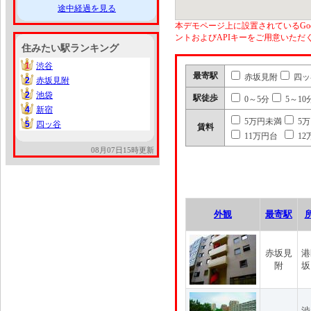
途中経過を見る
本デモページ上に設置されているGoo
ントおよびAPIキーをご用意いた
住みたい駅ランキング
1
渋谷
1
最寄駅
赤坂見附
四ッ
2
赤坂見附
2
2
池袋
2
駅徒歩
0～5分
5～10
4
新宿
4
5万円未満
5
5
四ッ谷
5
賃料
11万円台
12
08月07日15時更新
外観
最寄駅
赤坂見
港
附
坂
渋