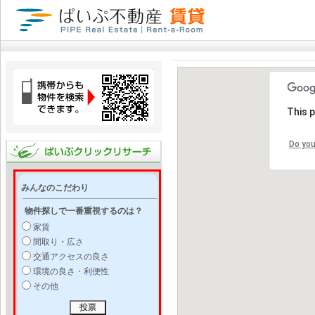
This 
Do you
みんなのこだわり
物件探しで一番重視するのは？
家賃
間取り・広さ
交通アクセスの良さ
環境の良さ・利便性
その他