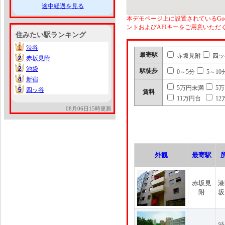
途中経過を見る
本デモページ上に設置されているGoo
ントおよびAPIキーをご用意いた
住みたい駅ランキング
1
渋谷
1
最寄駅
赤坂見附
四ッ
2
赤坂見附
2
2
池袋
2
駅徒歩
0～5分
5～10
4
新宿
4
5万円未満
5
5
四ッ谷
5
賃料
11万円台
12
08月06日15時更新
外観
最寄駅
赤坂見
港
附
坂
渋