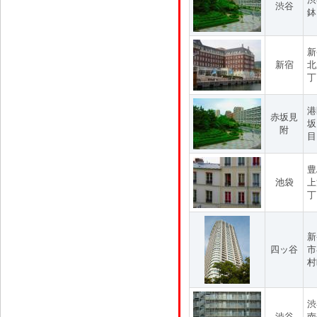
渋谷
鉢
新
新宿
北
丁
港
赤坂見
坂
附
目
豊
池袋
上
丁
新
四ッ谷
市
村
渋
渋谷
南