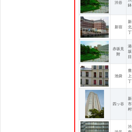
渋谷
鉢
新
新宿
北
丁
港
赤坂見
坂
附
目
豊
池袋
上
丁
新
四ッ谷
市
村
渋
渋谷
南