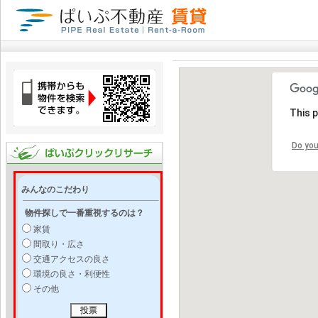
This 
Do you
みんなのこだわり
物件探しで一番重視するのは？
家賃
間取り・広さ
交通アクセスの良さ
環境の良さ・利便性
その他