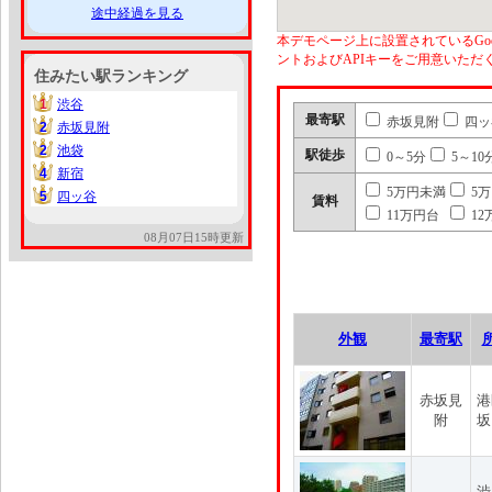
途中経過を見る
本デモページ上に設置されているGoo
ントおよびAPIキーをご用意いた
住みたい駅ランキング
1
渋谷
1
最寄駅
赤坂見附
四ッ
2
赤坂見附
2
2
池袋
2
駅徒歩
0～5分
5～10
4
新宿
4
5万円未満
5
5
四ッ谷
5
賃料
11万円台
12
08月07日15時更新
外観
最寄駅
赤坂見
港
附
坂
渋