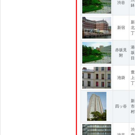
渋谷
鉢
新
新宿
北
丁
港
赤坂見
坂
附
目
豊
池袋
上
丁
新
四ッ谷
市
村
渋
渋谷
南