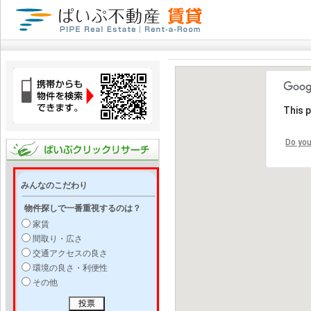
This 
Do you
みんなのこだわり
物件探しで一番重視するのは？
家賃
間取り・広さ
交通アクセスの良さ
環境の良さ・利便性
その他