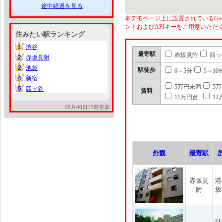
途中経過を見る
本デモページ上に設置されているGoo
ントおよびAPIキーをご用意いた
住みたい駅ランキング
1
渋谷
1
最寄駅
赤坂見附
四ッ
2
赤坂見附
2
2
池袋
2
駅徒歩
0～5分
5～10
4
新宿
4
5万円未満
5
5
四ッ谷
5
賃料
11万円台
12
08月06日15時更新
外観
最寄駅
赤坂見
港
附
坂
渋