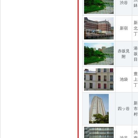
渋谷
鉢
新
新宿
北
丁
港
赤坂見
坂
附
目
豊
池袋
上
丁
新
四ッ谷
市
村
渋
渋谷
南