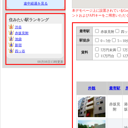
途中経過を見る
本デモページ上に設置されているGoo
ントおよびAPIキーをご用意いた
住みたい駅ランキング
1
渋谷
1
最寄駅
赤坂見附
四ッ
2
赤坂見附
2
2
池袋
2
駅徒歩
0～5分
5～10
4
新宿
4
5万円未満
5
5
四ッ谷
5
賃料
11万円台
12
08月08日15時更新
外観
最寄駅
赤坂見
港
附
坂
渋