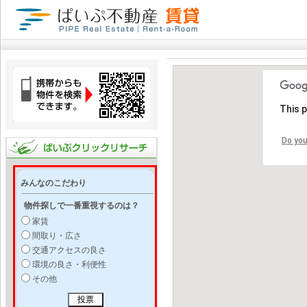
This 
Do you
みんなのこだわり
物件探しで一番重視するのは？
家賃
間取り・広さ
交通アクセスの良さ
環境の良さ・利便性
その他