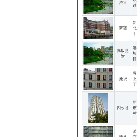
渋谷
鉢
新
新宿
北
丁
港
赤坂見
坂
附
目
豊
池袋
上
丁
新
四ッ谷
市
村
渋
渋谷
南