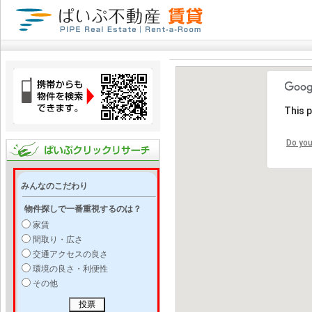
This 
Do you
みんなのこだわり
物件探しで一番重視するのは？
家賃
間取り・広さ
交通アクセスの良さ
環境の良さ・利便性
その他