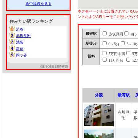
途中経過を見る
本デモページ上に設置されているGoo
ントおよびAPIキーをご用意いた
住みたい駅ランキング
1
渋谷
1
最寄駅
赤坂見附
四ッ
2
赤坂見附
2
2
池袋
2
駅徒歩
0～5分
5～10
4
新宿
4
5万円未満
5
5
四ッ谷
5
賃料
11万円台
12
08月06日15時更新
外観
最寄駅
赤坂見
港
附
坂
渋