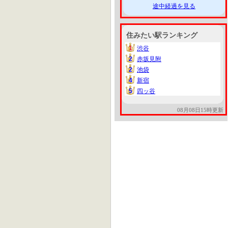
途中経過を見る
住みたい駅ランキング
1
渋谷
1
2
赤坂見附
2
2
池袋
2
4
新宿
4
5
四ッ谷
5
08月08日15時更新