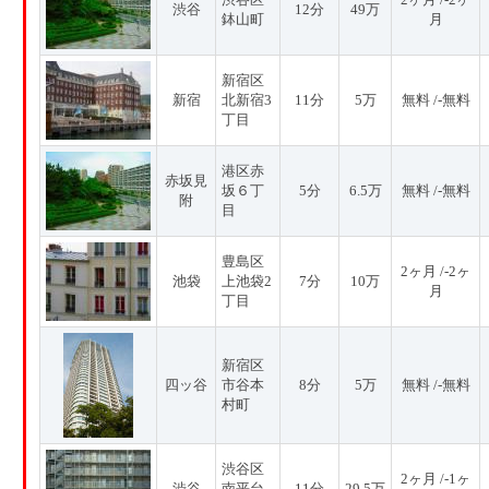
渋谷
12分
49万
鉢山町
月
新宿区
新宿
北新宿3
11分
5万
無料 /-無料
丁目
港区赤
赤坂見
坂６丁
5分
6.5万
無料 /-無料
附
目
豊島区
2ヶ月 /-2ヶ
池袋
上池袋2
7分
10万
月
丁目
新宿区
四ッ谷
市谷本
8分
5万
無料 /-無料
村町
渋谷区
2ヶ月 /-1ヶ
渋谷
南平台
11分
29.5万