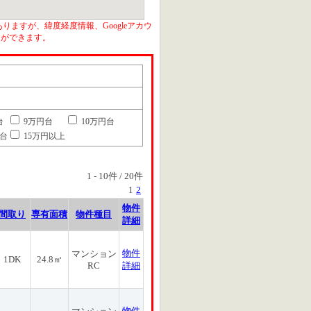
りますが、緯度経度情報、Googleアカウ
とができます。
台
9万円台
10万円台
円台
15万円以上
1
-
10
件 /
20
件
1
2
物件
間取り
専有面積
物件種目
詳細
物件
マンション
1DK
24.8㎡
RC
詳細
物件