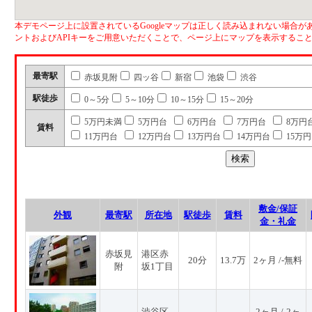
本デモページ上に設置されているGoogleマップは正しく読み込まれない場合があ
ントおよびAPIキーをご用意いただくことで、ページ上にマップを表示するこ
最寄駅
赤坂見附
四ッ谷
新宿
池袋
渋谷
駅徒歩
0～5分
5～10分
10～15分
15～20分
5万円未満
5万円台
6万円台
7万円台
8万円
賃料
11万円台
12万円台
13万円台
14万円台
15万
敷金/保証
外観
最寄駅
所在地
駅徒歩
賃料
金・礼金
赤坂見
港区赤
20分
13.7万
2ヶ月 /-無料
附
坂1丁目
渋谷区
2ヶ月 /-2ヶ