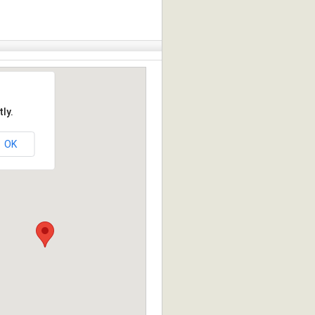
ly.
OK