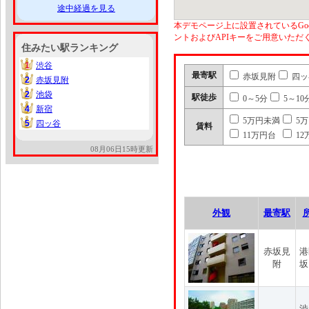
途中経過を見る
本デモページ上に設置されているGoo
ントおよびAPIキーをご用意いた
住みたい駅ランキング
1
渋谷
1
最寄駅
赤坂見附
四ッ
2
赤坂見附
2
2
池袋
2
駅徒歩
0～5分
5～10
4
新宿
4
5万円未満
5
5
四ッ谷
5
賃料
11万円台
12
08月06日15時更新
外観
最寄駅
赤坂見
港
附
坂
渋