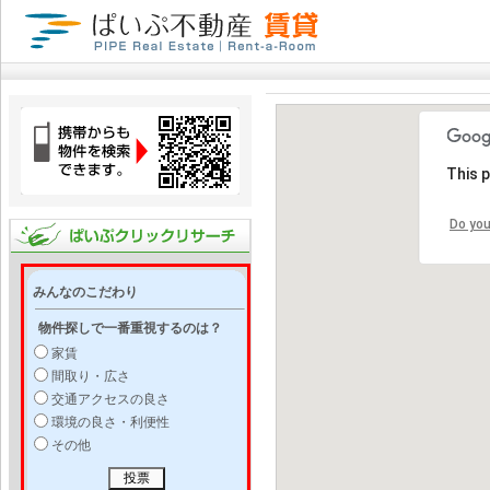
This 
Do you
みんなのこだわり
物件探しで一番重視するのは？
家賃
間取り・広さ
交通アクセスの良さ
環境の良さ・利便性
その他