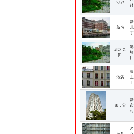
渋谷
鉢
新
新宿
北
丁
港
赤坂見
坂
附
目
豊
池袋
上
丁
新
四ッ谷
市
村
渋
渋谷
南