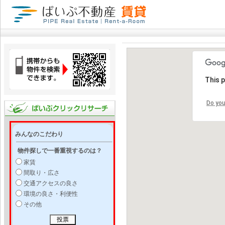
This 
Do you
みんなのこだわり
物件探しで一番重視するのは？
家賃
間取り・広さ
交通アクセスの良さ
環境の良さ・利便性
その他