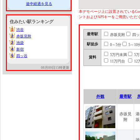
途中経過を見る
本デモページ上に設置されているGoo
ントおよびAPIキーをご用意いた
住みたい駅ランキング
1
渋谷
1
最寄駅
赤坂見附
四ッ
2
赤坂見附
2
2
池袋
2
駅徒歩
0～5分
5～10
4
新宿
4
5万円未満
5
5
四ッ谷
5
賃料
11万円台
12
08月09日15時更新
外観
最寄駅
赤坂見
港
附
坂
渋