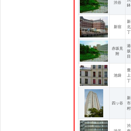
渋谷
鉢
新
新宿
北
丁
港
赤坂見
坂
附
目
豊
池袋
上
丁
新
四ッ谷
市
村
渋
渋谷
南