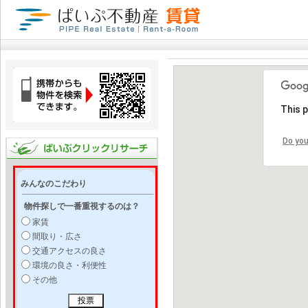
This 
Do you
みんなのこだわり
物件探しで一番重視するのは？
家賃
間取り・広さ
交通アクセスの良さ
環境の良さ・利便性
その他