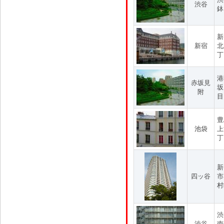
渋谷
鉢
新
新宿
北
丁
港
赤坂見
坂
附
目
豊
池袋
上
丁
新
四ッ谷
市
村
渋
渋谷
南