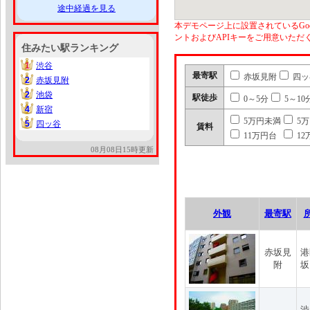
途中経過を見る
本デモページ上に設置されているGoo
ントおよびAPIキーをご用意いた
住みたい駅ランキング
1
渋谷
1
最寄駅
赤坂見附
四ッ
2
赤坂見附
2
2
池袋
2
駅徒歩
0～5分
5～10
4
新宿
4
5万円未満
5
5
四ッ谷
5
賃料
11万円台
12
08月08日15時更新
外観
最寄駅
赤坂見
港
附
坂
渋