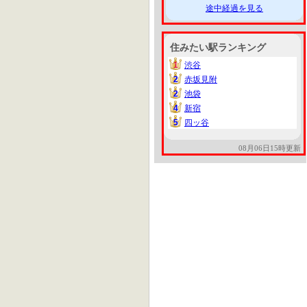
途中経過を見る
住みたい駅ランキング
1
渋谷
1
2
赤坂見附
2
2
池袋
2
4
新宿
4
5
四ッ谷
5
08月06日15時更新