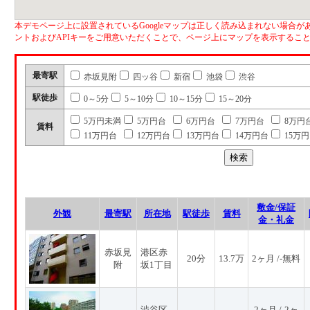
本デモページ上に設置されているGoogleマップは正しく読み込まれない場合があ
ントおよびAPIキーをご用意いただくことで、ページ上にマップを表示するこ
最寄駅
赤坂見附
四ッ谷
新宿
池袋
渋谷
駅徒歩
0～5分
5～10分
10～15分
15～20分
5万円未満
5万円台
6万円台
7万円台
8万円
賃料
11万円台
12万円台
13万円台
14万円台
15万
敷金/保証
外観
最寄駅
所在地
駅徒歩
賃料
金・礼金
赤坂見
港区赤
20分
13.7万
2ヶ月 /-無料
附
坂1丁目
渋谷区
2ヶ月 /-2ヶ