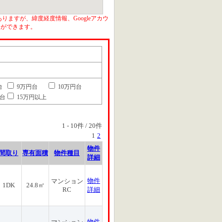
りますが、緯度経度情報、Googleアカウ
とができます。
台
9万円台
10万円台
円台
15万円以上
1
-
10
件 /
20
件
1
2
物件
間取り
専有面積
物件種目
詳細
物件
マンション
1DK
24.8㎡
RC
詳細
物件