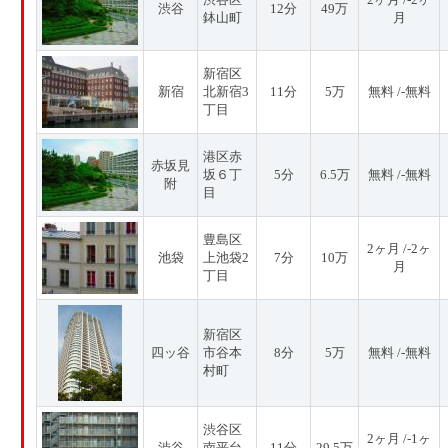
渋谷
12分
49万
鉢山町
月
新宿区
新宿
北新宿3
11分
5万
無料 /-無料
丁目
港区赤
赤坂見
坂６丁
5分
6.5万
無料 /-無料
附
目
豊島区
2ヶ月 /-2ヶ
池袋
上池袋2
7分
10万
月
丁目
新宿区
四ッ谷
市谷本
8分
5万
無料 /-無料
村町
渋谷区
2ヶ月 /-1ヶ
渋谷
南平台
11分
29.5万