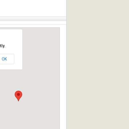
ly.
OK