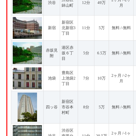
渋谷
12分
49万
鉢山町
月
新宿区
新宿
北新宿3
11分
5万
無料 /-無料
丁目
港区赤
赤坂見
坂６丁
5分
6.5万
無料 /-無料
附
目
豊島区
2ヶ月 /-2ヶ
池袋
上池袋2
7分
10万
月
丁目
新宿区
四ッ谷
市谷本
8分
5万
無料 /-無料
村町
渋谷区
2ヶ月 /-1ヶ
渋谷
南平台
11分
29.5万