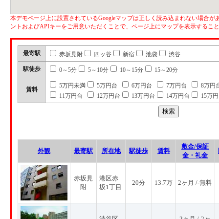
本デモページ上に設置されているGoogleマップは正しく読み込まれない場合があ
ントおよびAPIキーをご用意いただくことで、ページ上にマップを表示するこ
最寄駅
赤坂見附
四ッ谷
新宿
池袋
渋谷
駅徒歩
0～5分
5～10分
10～15分
15～20分
5万円未満
5万円台
6万円台
7万円台
8万円
賃料
11万円台
12万円台
13万円台
14万円台
15万
敷金/保証
外観
最寄駅
所在地
駅徒歩
賃料
金・礼金
赤坂見
港区赤
20分
13.7万
2ヶ月 /-無料
附
坂1丁目
渋谷区
2ヶ月 /-2ヶ