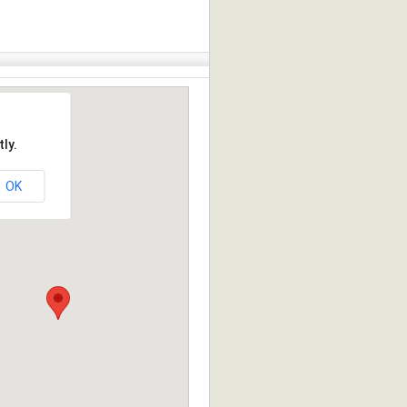
ly.
OK