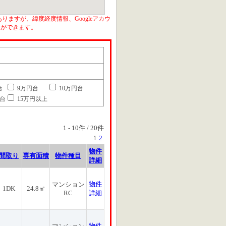
りますが、緯度経度情報、Googleアカウ
とができます。
台
9万円台
10万円台
円台
15万円以上
1
-
10
件 /
20
件
1
2
物件
間取り
専有面積
物件種目
詳細
物件
マンション
1DK
24.8㎡
RC
詳細
物件