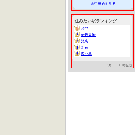
途中経過を見る
住みたい駅ランキング
1
渋谷
1
2
赤坂見附
2
2
池袋
2
4
新宿
4
5
四ッ谷
5
08月06日15時更新