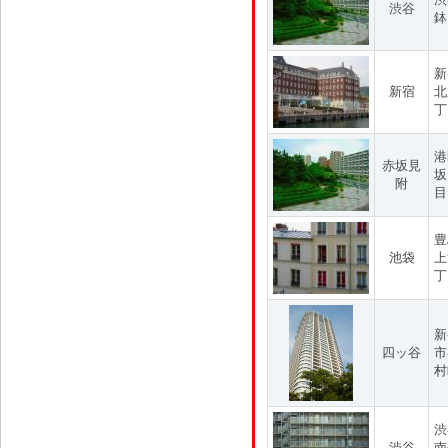
渋谷
鉢
新
新宿
北
丁
港
赤坂見
坂
附
目
豊
池袋
上
丁
新
四ッ谷
市
村
渋
渋谷
南