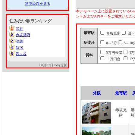
途中経過を見る
本デモページ上に設置されているGoo
ントおよびAPIキーをご用意いた
住みたい駅ランキング
1
渋谷
1
最寄駅
赤坂見附
四ッ
2
赤坂見附
2
2
池袋
2
駅徒歩
0～5分
5～10
4
新宿
4
5万円未満
5
5
四ッ谷
5
賃料
11万円台
12
08月07日15時更新
外観
最寄駅
赤坂見
港
附
坂
渋