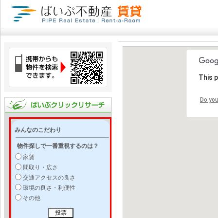
This 
Do you
みんなのこだわり
物件探しで一番重視するのは？
家賃
間取り・広さ
交通アクセスの良さ
環境の良さ・利便性
その他