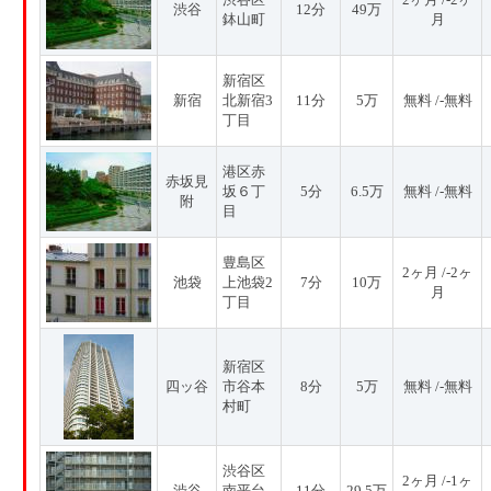
渋谷
12分
49万
鉢山町
月
新宿区
新宿
北新宿3
11分
5万
無料 /-無料
丁目
港区赤
赤坂見
坂６丁
5分
6.5万
無料 /-無料
附
目
豊島区
2ヶ月 /-2ヶ
池袋
上池袋2
7分
10万
月
丁目
新宿区
四ッ谷
市谷本
8分
5万
無料 /-無料
村町
渋谷区
2ヶ月 /-1ヶ
渋谷
南平台
11分
29.5万