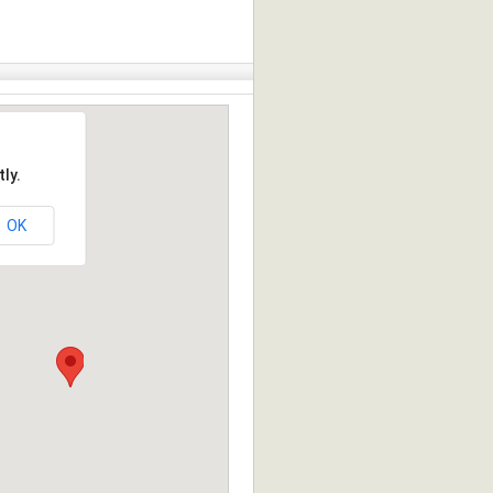
ly.
OK