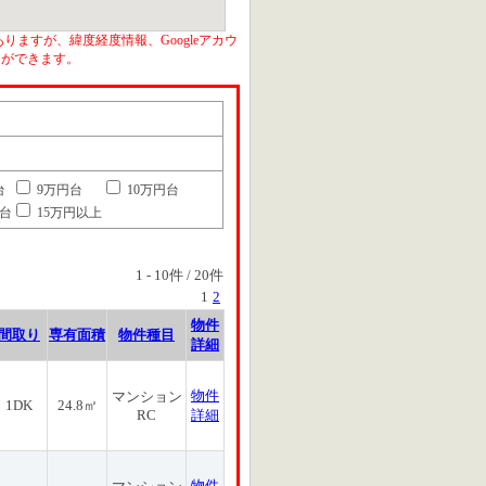
りますが、緯度経度情報、Googleアカウ
とができます。
台
9万円台
10万円台
円台
15万円以上
1
-
10
件 /
20
件
1
2
物件
間取り
専有面積
物件種目
詳細
物件
マンション
1DK
24.8㎡
RC
詳細
物件