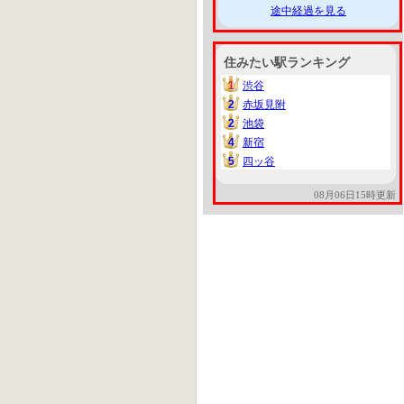
途中経過を見る
住みたい駅ランキング
1
渋谷
1
2
赤坂見附
2
2
池袋
2
4
新宿
4
5
四ッ谷
5
08月06日15時更新