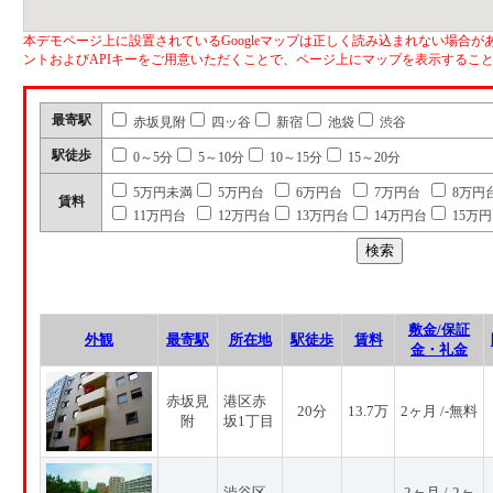
本デモページ上に設置されているGoogleマップは正しく読み込まれない場合があ
ントおよびAPIキーをご用意いただくことで、ページ上にマップを表示するこ
最寄駅
赤坂見附
四ッ谷
新宿
池袋
渋谷
駅徒歩
0～5分
5～10分
10～15分
15～20分
5万円未満
5万円台
6万円台
7万円台
8万円
賃料
11万円台
12万円台
13万円台
14万円台
15万
敷金/保証
外観
最寄駅
所在地
駅徒歩
賃料
金・礼金
赤坂見
港区赤
20分
13.7万
2ヶ月 /-無料
附
坂1丁目
渋谷区
2ヶ月 /-2ヶ