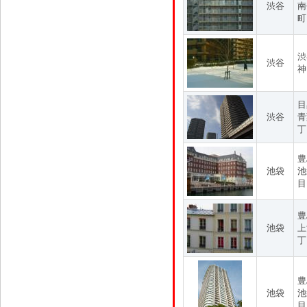
渋谷
南
町
渋
渋谷
神
目
渋谷
青
丁
豊
池袋
池
目
豊
池袋
上
丁
豊
池袋
池
目