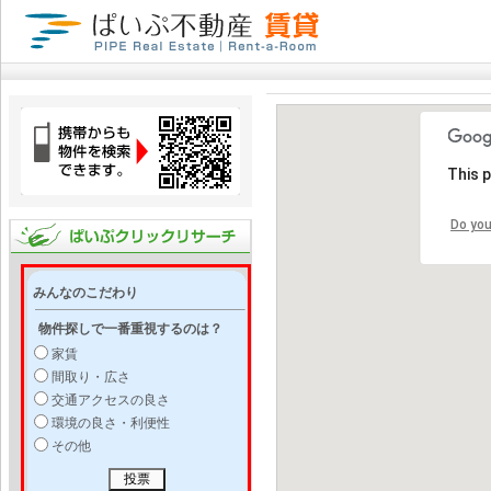
This 
Do you
みんなのこだわり
物件探しで一番重視するのは？
家賃
間取り・広さ
交通アクセスの良さ
環境の良さ・利便性
その他