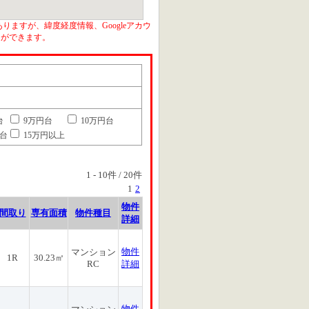
りますが、緯度経度情報、Googleアカウ
とができます。
台
9万円台
10万円台
円台
15万円以上
1
-
10
件 /
20
件
1
2
物件
間取り
専有面積
物件種目
詳細
物件
マンション
1R
30.23㎡
RC
詳細
物件