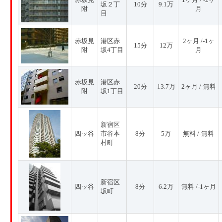
坂２丁
10分
9.1万
附
月
目
赤坂見
港区赤
2ヶ月 /-1ヶ
15分
12万
附
坂4丁目
月
赤坂見
港区赤
20分
13.7万
2ヶ月 /-無料
附
坂1丁目
新宿区
四ッ谷
市谷本
8分
5万
無料 /-無料
村町
新宿区
四ッ谷
8分
6.2万
無料 /-1ヶ月
坂町