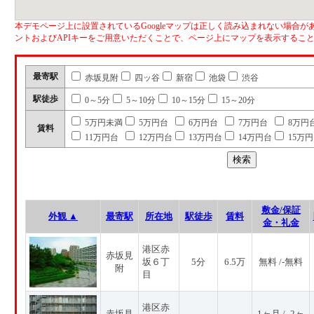
本デモページ上に設置されているGoogleマップは正しく読み込まれない場合があ
ントおよびAPIキーをご用意いただくことで、ページ上にマップを表示するこ
最寄駅
赤坂見附
四ッ谷
新宿
池袋
渋谷
駅徒歩
0～5分
5～10分
10～15分
15～20分
5万円未満
5万円台
6万円台
7万円台
8万円
賃料
11万円台
12万円台
13万円台
14万円台
15万
敷金/保証
外観 ▲
最寄駅
所在地
駅徒歩
賃料
金・礼金
港区赤
赤坂見
坂６丁
5分
6.5万
無料 /-無料
附
目
港区赤
赤坂見
1ヶ月 / -2ヶ