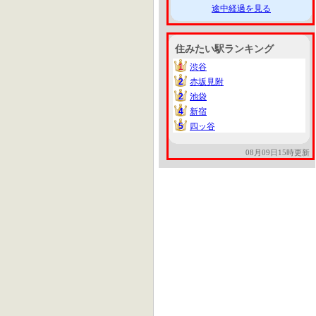
途中経過を見る
住みたい駅ランキング
1
渋谷
1
2
赤坂見附
2
2
池袋
2
4
新宿
4
5
四ッ谷
5
08月09日15時更新