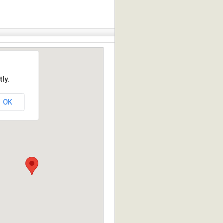
ly.
OK