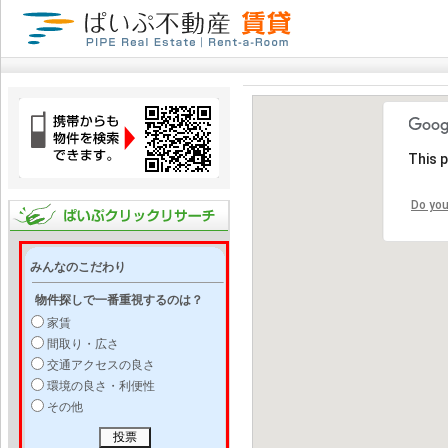
This 
Do you
みんなのこだわり
物件探しで一番重視するのは？
家賃
間取り・広さ
交通アクセスの良さ
環境の良さ・利便性
その他