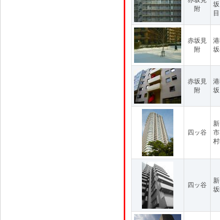
坂
附
目
赤坂見
港
附
坂
赤坂見
港
附
坂
新
四ッ谷
市
村
新
四ッ谷
坂