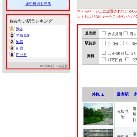
途中経過を見る
本デモページ上に設置されているGoo
ントおよびAPIキーをご用意いた
住みたい駅ランキング
1
渋谷
1
最寄駅
赤坂見附
四ッ
2
赤坂見附
2
2
池袋
2
駅徒歩
0～5分
5～10
4
新宿
4
5万円未満
5
5
四ッ谷
5
賃料
11万円台
12
08月06日15時更新
外観 ▲
最寄駅
港
赤坂見
坂
附
目
港
赤坂見