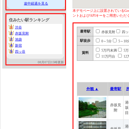
途中経過を見る
本デモページ上に設置されているGoo
ントおよびAPIキーをご用意いた
住みたい駅ランキング
1
渋谷
1
最寄駅
赤坂見附
四ッ
2
赤坂見附
2
2
池袋
2
駅徒歩
0～5分
5～10
4
新宿
4
5万円未満
5
5
四ッ谷
5
賃料
11万円台
12
08月07日15時更新
外観 ▲
最寄駅
港
赤坂見
坂
附
目
港
赤坂見