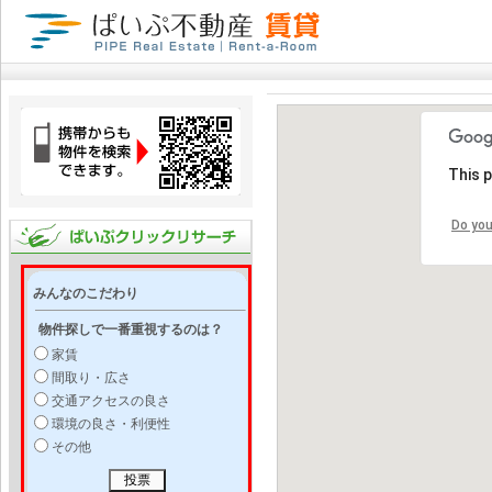
This 
Do you
みんなのこだわり
物件探しで一番重視するのは？
家賃
間取り・広さ
交通アクセスの良さ
環境の良さ・利便性
その他