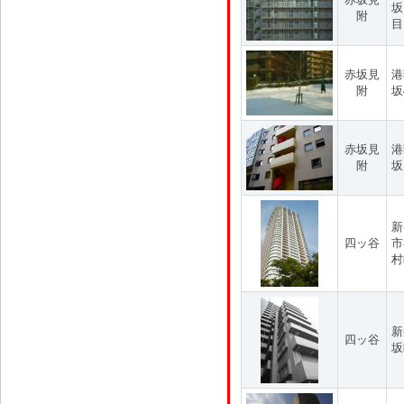
坂
附
目
赤坂見
港
附
坂
赤坂見
港
附
坂
新
四ッ谷
市
村
新
四ッ谷
坂