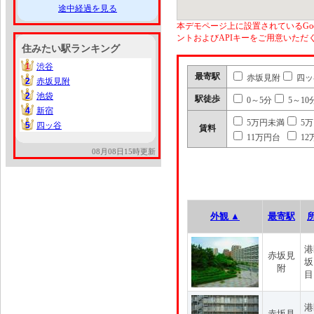
途中経過を見る
本デモページ上に設置されているGoo
ントおよびAPIキーをご用意いた
住みたい駅ランキング
1
渋谷
1
最寄駅
赤坂見附
四ッ
2
赤坂見附
2
2
池袋
2
駅徒歩
0～5分
5～10
4
新宿
4
5万円未満
5
5
四ッ谷
5
賃料
11万円台
12
08月08日15時更新
外観 ▲
最寄駅
港
赤坂見
坂
附
目
港
赤坂見