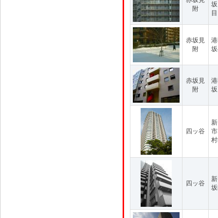
坂
附
目
赤坂見
港
附
坂
赤坂見
港
附
坂
新
四ッ谷
市
村
新
四ッ谷
坂