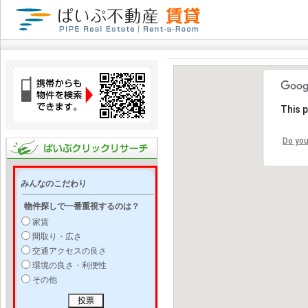
This 
Do you
みんなのこだわり
物件探しで一番重視するのは？
家賃
間取り・広さ
交通アクセスの良さ
環境の良さ・利便性
その他