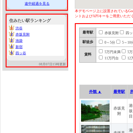
途中経過を見る
本デモページ上に設置されているGoo
ントおよびAPIキーをご用意いた
住みたい駅ランキング
1
渋谷
1
最寄駅
赤坂見附
四ッ
2
赤坂見附
2
2
池袋
2
駅徒歩
0～5分
5～10
4
新宿
4
5万円未満
5
5
四ッ谷
5
賃料
11万円台
12
08月07日15時更新
外観 ▲
最寄駅
港
赤坂見
坂
附
目
港
赤坂見