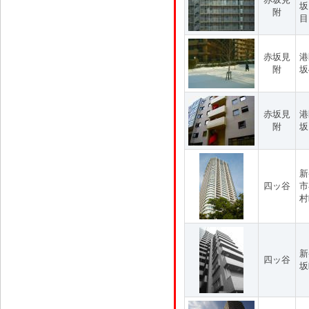
坂
附
目
赤坂見
港
附
坂
赤坂見
港
附
坂
新
四ッ谷
市
村
新
四ッ谷
坂