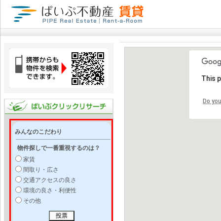
This 
Do you
みんなのこだわり
物件探しで一番重視するのは？
家賃
間取り・広さ
交通アクセスの良さ
環境の良さ・利便性
その他