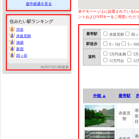
途中経過を見る
本デモページ上に設置されているGoo
ントおよびAPIキーをご用意いた
住みたい駅ランキング
1
渋谷
1
最寄駅
赤坂見附
四ッ
2
赤坂見附
2
2
池袋
2
駅徒歩
0～5分
5～10
4
新宿
4
5万円未満
5
5
四ッ谷
5
賃料
11万円台
12
08月07日15時更新
外観 ▲
最寄駅
港
赤坂見
坂
附
目
港
赤坂見