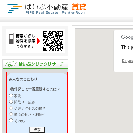
This 
Do you
みんなのこだわり
物件探しで一番重視するのは？
家賃
間取り・広さ
交通アクセスの良さ
環境の良さ・利便性
その他