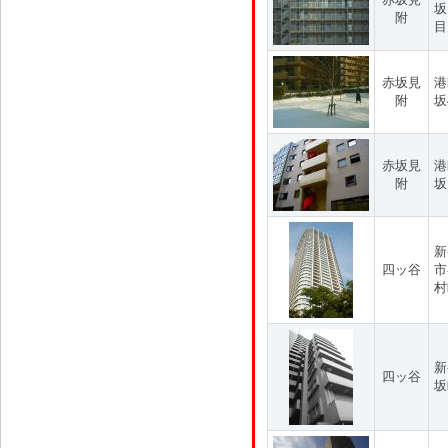
坂
附
目
赤坂見
港
附
坂
赤坂見
港
附
坂
新
四ッ谷
市
村
新
四ッ谷
坂