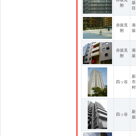
坂
附
目
赤坂見
港
附
坂
赤坂見
港
附
坂
新
四ッ谷
市
村
新
四ッ谷
坂