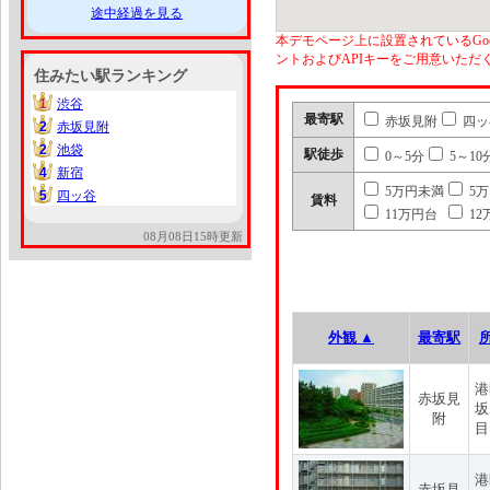
途中経過を見る
本デモページ上に設置されているGoo
ントおよびAPIキーをご用意いた
住みたい駅ランキング
1
渋谷
1
最寄駅
赤坂見附
四ッ
2
赤坂見附
2
2
池袋
2
駅徒歩
0～5分
5～10
4
新宿
4
5万円未満
5
5
四ッ谷
5
賃料
11万円台
12
08月08日15時更新
外観 ▲
最寄駅
港
赤坂見
坂
附
目
港
赤坂見