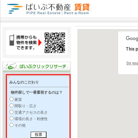
This 
Do you
みんなのこだわり
物件探しで一番重視するのは？
家賃
間取り・広さ
交通アクセスの良さ
環境の良さ・利便性
その他