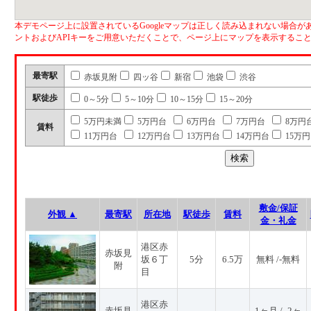
本デモページ上に設置されているGoogleマップは正しく読み込まれない場合があ
ントおよびAPIキーをご用意いただくことで、ページ上にマップを表示するこ
最寄駅
赤坂見附
四ッ谷
新宿
池袋
渋谷
駅徒歩
0～5分
5～10分
10～15分
15～20分
5万円未満
5万円台
6万円台
7万円台
8万円
賃料
11万円台
12万円台
13万円台
14万円台
15万
敷金/保証
外観 ▲
最寄駅
所在地
駅徒歩
賃料
金・礼金
港区赤
赤坂見
坂６丁
5分
6.5万
無料 /-無料
附
目
港区赤
赤坂見
1ヶ月 / -2ヶ