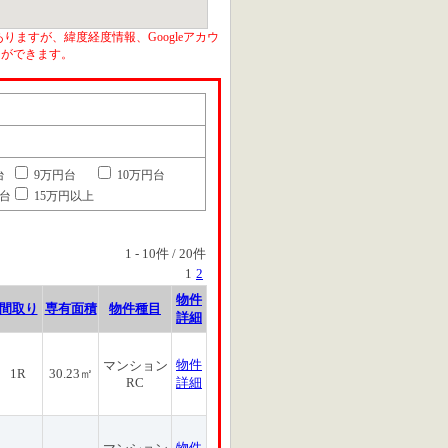
りますが、緯度経度情報、Googleアカウ
とができます。
台
9万円台
10万円台
円台
15万円以上
1
-
10
件 /
20
件
1
2
物件
間取り
専有面積
物件種目
詳細
物件
マンション
1R
30.23㎡
RC
詳細
物件