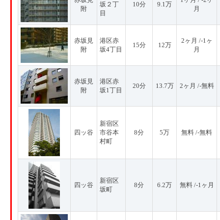
坂２丁
10分
9.1万
附
月
目
赤坂見
港区赤
2ヶ月 /-1ヶ
15分
12万
附
坂4丁目
月
赤坂見
港区赤
20分
13.7万
2ヶ月 /-無料
附
坂1丁目
新宿区
四ッ谷
市谷本
8分
5万
無料 /-無料
村町
新宿区
四ッ谷
8分
6.2万
無料 /-1ヶ月
坂町