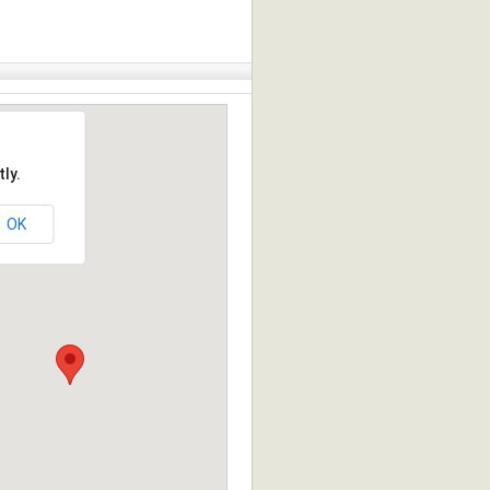
ly.
OK