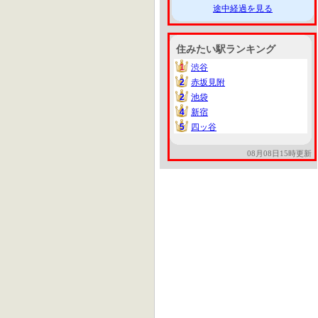
途中経過を見る
住みたい駅ランキング
1
渋谷
1
2
赤坂見附
2
2
池袋
2
4
新宿
4
5
四ッ谷
5
08月08日15時更新