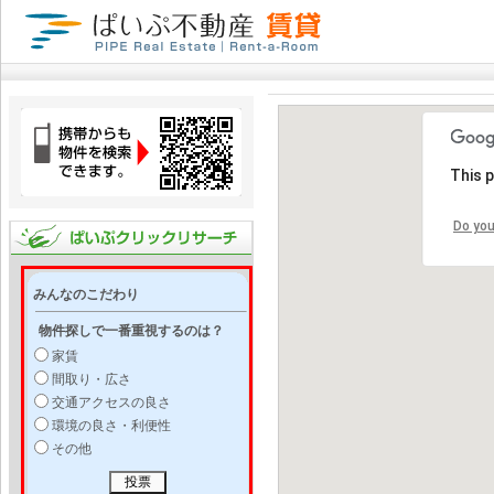
This 
Do you
みんなのこだわり
物件探しで一番重視するのは？
家賃
間取り・広さ
交通アクセスの良さ
環境の良さ・利便性
その他