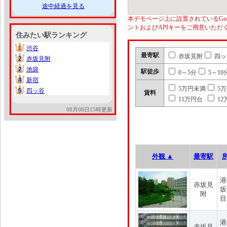
途中経過を見る
本デモページ上に設置されているGoo
ントおよびAPIキーをご用意いた
住みたい駅ランキング
1
渋谷
1
最寄駅
赤坂見附
四ッ
2
赤坂見附
2
2
池袋
2
駅徒歩
0～5分
5～10
4
新宿
4
5万円未満
5
5
四ッ谷
5
賃料
11万円台
12
08月08日15時更新
外観 ▲
最寄駅
港
赤坂見
坂
附
目
港
赤坂見