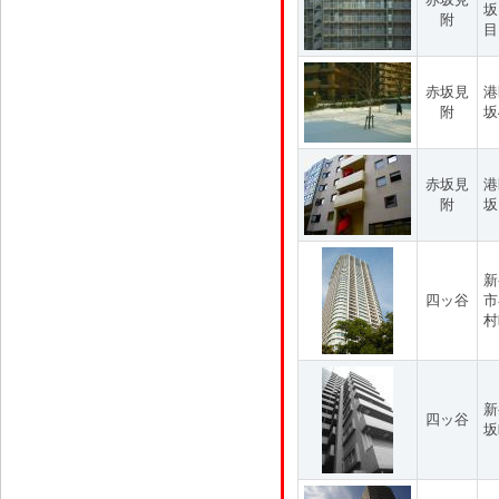
坂
附
目
赤坂見
港
附
坂
赤坂見
港
附
坂
新
四ッ谷
市
村
新
四ッ谷
坂