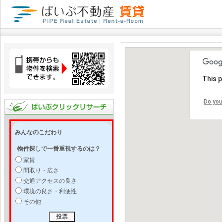
This 
Do you
みんなのこだわり
物件探しで一番重視するのは？
家賃
間取り・広さ
交通アクセスの良さ
環境の良さ・利便性
その他