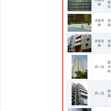
坂
附
目
赤坂見
港
附
坂
赤坂見
港
附
坂
新
四ッ谷
市
村
新
四ッ谷
坂