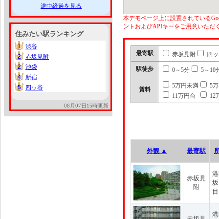
途中経過を見る
本デモページ上に設置されているGoo
ントおよびAPIキーをご用意いた
住みたい駅ランキング
1
渋谷
1
最寄駅
赤坂見附
四ッ
2
赤坂見附
2
2
池袋
2
駅徒歩
0～5分
5～10
4
新宿
4
5万円未満
5
5
四ッ谷
5
賃料
11万円台
12
08月07日15時更新
外観 ▲
最寄駅
港
赤坂見
坂
附
目
港
赤坂見